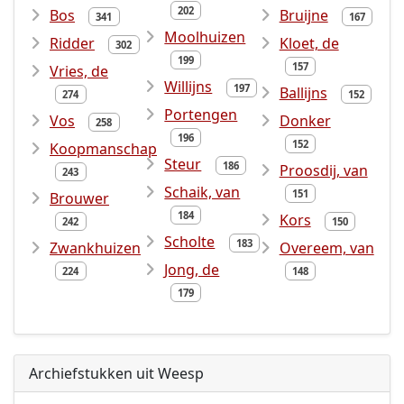
202
Bos
Bruijne
341
167
Moolhuizen
Ridder
Kloet, de
302
199
157
Vries, de
Willijns
197
Ballijns
274
152
Portengen
Vos
Donker
258
196
152
Koopmanschap
Steur
186
Proosdij, van
243
Schaik, van
151
Brouwer
184
Kors
242
150
Scholte
183
Zwankhuizen
Overeem, van
Jong, de
224
148
179
Archiefstukken uit Weesp