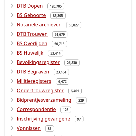
DTB Dopen
120,705
BS Geboorte
85,305
Notariële archieven
53,027
DTB Trouwen
51,679
BS Overlijden
50,713
BS Huwelijk
33,414
Bevolkingsregister
26,830
DTB Begraven
23,164
Militieregisters
6,472
Ondertrouwregister
6,401
Bidprentjesverzameling
229
Correspondentie
123
Inschrijving gevangene
97
Vonnissen
35