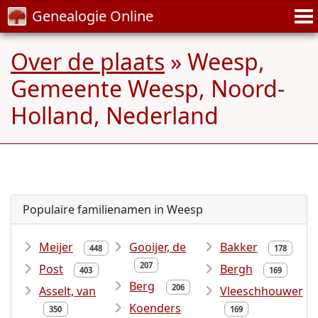
Genealogie Online
Over de plaats
» Weesp,
Gemeente Weesp, Noord-
Holland, Nederland
Populaire familienamen in Weesp
Meijer
Gooijer, de
Bakker
448
178
207
Post
Bergh
403
169
Berg
206
Asselt, van
Vleeschhouwer
Koenders
350
169