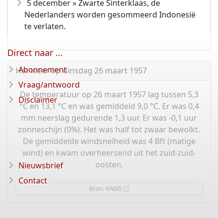
5 december » Zwarte Sinterklaas, de
Nederlanders worden gesommeerd Indonesië
te verlaten.
Direct naar ...
Abonnement
Het weer op dinsdag 26 maart 1957
Vraag/antwoord
De temperatuur op 26 maart 1957 lag tussen 5,3
Disclaimer
°C en 13,1 °C en was gemiddeld 9,0 °C. Er was 0,4
mm neerslag gedurende 1,3 uur. Er was -0,1 uur
zonneschijn (0%). Het was half tot zwaar bewolkt.
De gemiddelde windsnelheid was 4 Bft (matige
wind) en kwam overheersend uit het zuid-zuid-
oosten.
Nieuwsbrief
Contact
Bron: KNMI