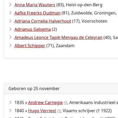
Anna Maria Wauters
(83), Heist-op-den-Berg
Aafke Freerks Oudman
(81), Zuidwolde, Groningen,
Adriana Cornelia Halverhout
(17), Voorschoten
Adrianus Gelsema
(2)
Amadeus Leonce Tapié-Mengau de Celeyran
(40), S
Albert Schipper
(71), Zaandam
Geboren op 25 november
1835 »
Andrew Carnegie
, Amerikaans industrieel e
1840 »
Hugo Verriest
, Vlaams schrijver († 1922)