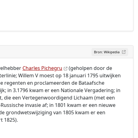
Bron: Wikipedia
evelhebber
Charles Pichegru
(geholpen door de
erlinie; Willem V moest op 18 januari 1795 uitwijken
sche regenten en proclameerden de Bataafsche
k; in 3.1796 kwam er een Nationale Vergadering; in
et, die een Vertegenwoordigend Lichaam (met een
s-Russische invasie af; in 1801 kwam er een nieuwe
a de grondwetswijziging van 1805 kwam er een
t 1825).