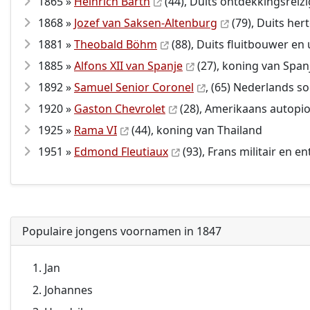
1865 »
Heinrich Barth
(44), Duits ontdekkingsreiz
1868 »
Jozef van Saksen-Altenburg
(79), Duits her
1881 »
Theobald Böhm
(88), Duits fluitbouwer en 
1885 »
Alfons XII van Spanje
(27), koning van Span
1892 »
Samuel Senior Coronel
, (65) Nederlands s
1920 »
Gaston Chevrolet
(28), Amerikaans autopio
1925 »
Rama VI
(44), koning van Thailand
1951 »
Edmond Fleutiaux
(93), Frans militair en 
Populaire jongens voornamen in 1847
Jan
Johannes