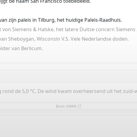
rijgt de naam San Francisco toebedeeld.
an zijn paleis in Tilburg, het huidige Paleis-Raadhuis.
t von Siemens & Halske, het latere Duitse concern Siemens
van Sheboygan, Wisconsin V.S. Vele Nederlandse doden.
lder van Berlicum.
rond de 5,0 °C. De wind kwam overheersend uit het zuid-w
Bron: KNMI