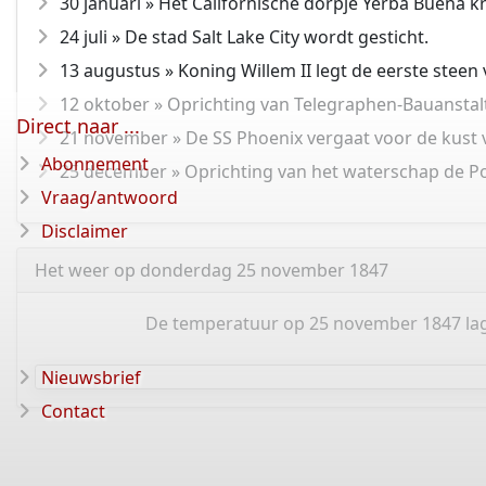
30 januari » Het Californische dorpje Yerba Buena k
24 juli » De stad Salt Lake City wordt gesticht.
13 augustus » Koning Willem II legt de eerste steen v
12 oktober » Oprichting van Telegraphen-Bauanstal
Direct naar ...
21 november » De SS Phoenix vergaat voor de kust 
Abonnement
25 december » Oprichting van het waterschap de Po
Vraag/antwoord
Disclaimer
Het weer op donderdag 25 november 1847
De temperatuur op 25 november 1847 lag 
Nieuwsbrief
Contact