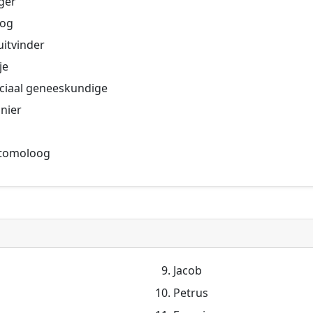
iger
tog
uitvinder
je
ociaal geneeskundige
nier
entomoloog
Jacob
Petrus