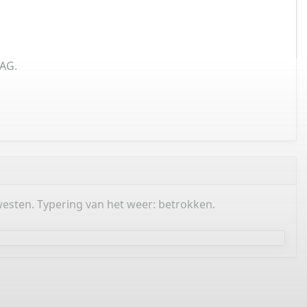
 AG.
esten. Typering van het weer: betrokken.