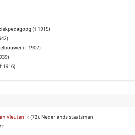
ziekpedagoog († 1915)
942)
elbouwer († 1907)
1939)
(† 1916)
van Vleuten
(72), Nederlands staatsman
er