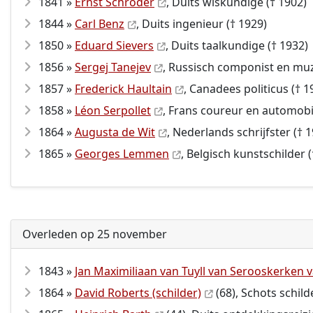
1841 »
Ernst Schröder
, Duits wiskundige († 1902)
1844 »
Carl Benz
, Duits ingenieur († 1929)
1850 »
Eduard Sievers
, Duits taalkundige († 1932)
1856 »
Sergej Tanejev
, Russisch componist en mu
1857 »
Frederick Haultain
, Canadees politicus († 1
1858 »
Léon Serpollet
, Frans coureur en automobi
1864 »
Augusta de Wit
, Nederlands schrijfster († 
1865 »
Georges Lemmen
, Belgisch kunstschilder 
Overleden op 25 november
1843 »
Jan Maximiliaan van Tuyll van Serooskerken 
1864 »
David Roberts (schilder)
(68), Schots schild