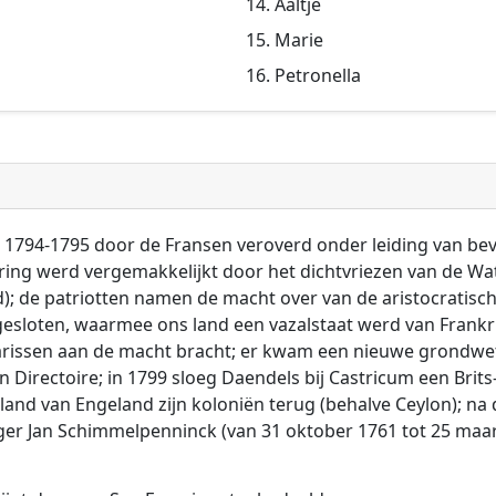
Aaltje
Marie
Petronella
 1794-1795 door de Fransen veroverd onder leiding van b
ering werd vergemakkelijkt door het dichtvriezen van de Wat
nd); de patriotten namen de macht over van de aristocrati
esloten, waarmee ons land een vazalstaat werd van Frankrij
tarissen aan de macht bracht; er kwam een nieuwe grondw
 Directoire; in 1799 sloeg Daendels bij Castricum een Brit
 land van Engeland zijn koloniën terug (behalve Ceylon); n
ger Jan Schimmelpenninck (van 31 oktober 1761 tot 25 maar