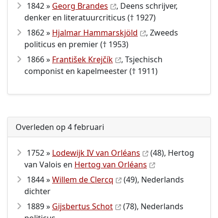
1842 »
Georg Brandes
, Deens schrijver,
denker en literatuurcriticus († 1927)
1862 »
Hjalmar Hammarskjöld
, Zweeds
politicus en premier († 1953)
1866 »
František Krejčík
, Tsjechisch
componist en kapelmeester († 1911)
Overleden op 4 februari
1752 »
Lodewijk IV van Orléans
(48), Hertog
van Valois en
Hertog van Orléans
1844 »
Willem de Clercq
(49), Nederlands
dichter
1889 »
Gijsbertus Schot
(78), Nederlands