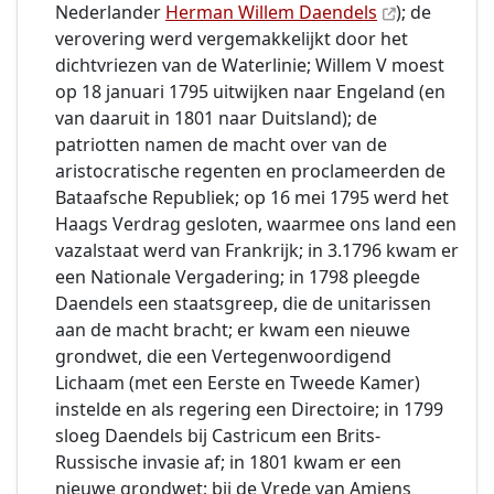
Nederlander
Herman Willem Daendels
); de
verovering werd vergemakkelijkt door het
dichtvriezen van de Waterlinie; Willem V moest
op 18 januari 1795 uitwijken naar Engeland (en
van daaruit in 1801 naar Duitsland); de
patriotten namen de macht over van de
aristocratische regenten en proclameerden de
Bataafsche Republiek; op 16 mei 1795 werd het
Haags Verdrag gesloten, waarmee ons land een
vazalstaat werd van Frankrijk; in 3.1796 kwam er
een Nationale Vergadering; in 1798 pleegde
Daendels een staatsgreep, die de unitarissen
aan de macht bracht; er kwam een nieuwe
grondwet, die een Vertegenwoordigend
Lichaam (met een Eerste en Tweede Kamer)
instelde en als regering een Directoire; in 1799
sloeg Daendels bij Castricum een Brits-
Russische invasie af; in 1801 kwam er een
nieuwe grondwet; bij de Vrede van Amiens