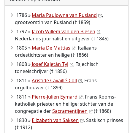
1786 »
Maria Paulowna van Rusland
,
grootvorstin van Rusland († 1859)
1797 »
Jacob Willem van den Biesen
,
Nederlands journalist en uitgever († 1845)
1805 »
Maria De Mattias
, Italiaans
ordestichtster en heilige († 1866)
1808 »
Josef Kajetán Tyl
, Tsjechisch
toneelschrijver († 1856)
1811 »
Aristide Cavaillé-Coll
, Frans
orgelbouwer († 1899)
1811 »
Pierre-Julien Eymard
, Frans Rooms-
katholiek priester en heilige; stichter van de
congregatie der
Sacramentijnen
(† 1868)
1830 »
Elizabeth van Saksen
, Saskisch prinses
(† 1912)