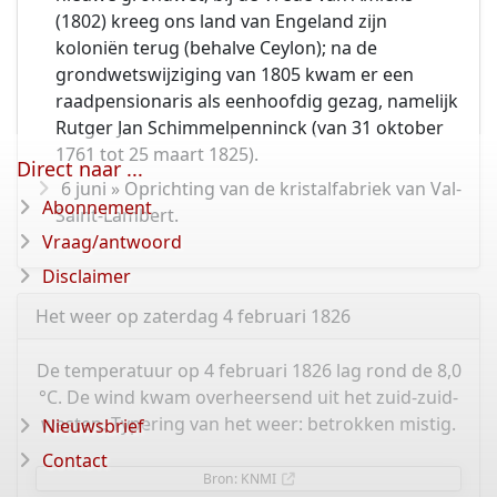
(1802) kreeg ons land van Engeland zijn
koloniën terug (behalve Ceylon); na de
grondwetswijziging van 1805 kwam er een
raadpensionaris als eenhoofdig gezag, namelijk
Rutger Jan Schimmelpenninck (van 31 oktober
1761 tot 25 maart 1825).
Direct naar ...
6 juni » Oprichting van de kristalfabriek van Val-
Abonnement
Saint-Lambert.
Vraag/antwoord
Disclaimer
Het weer op zaterdag 4 februari 1826
De temperatuur op 4 februari 1826 lag rond de 8,0
°C. De wind kwam overheersend uit het zuid-zuid-
westen. Typering van het weer: betrokken mistig.
Nieuwsbrief
Contact
Bron: KNMI