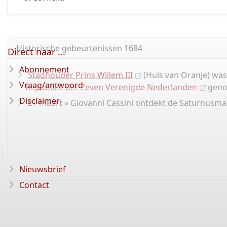
Historische gebeurtenissen 1684
Direct naar ...
Abonnement
Stadhouder Prins Willem III
(Huis van Oranje) was
Vraag/antwoord
Republiek der Zeven Verenigde Nederlanden
geno
Disclaimer
21 maart » Giovanni Cassini ontdekt de Saturnusma
Nieuwsbrief
Contact