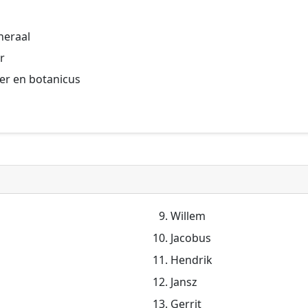
g
eneraal
er
ker en botanicus
Willem
Jacobus
Hendrik
Jansz
Gerrit