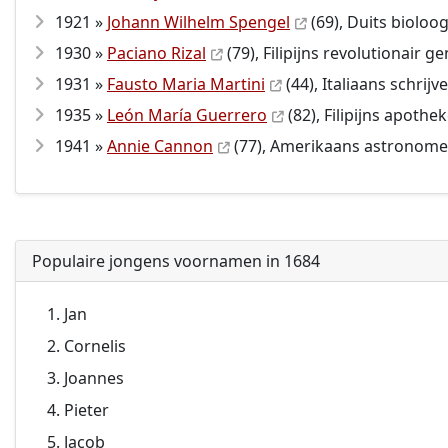
1921 »
Johann Wilhelm Spengel
(69), Duits bioloo
1930 »
Paciano Rizal
(79), Filipijns revolutionair g
1931 »
Fausto Maria Martini
(44), Italiaans schrijv
1935 »
León María Guerrero
(82), Filipijns apothe
1941 »
Annie Cannon
(77), Amerikaans astronome
Populaire jongens voornamen in 1684
Jan
Cornelis
Joannes
Pieter
Jacob