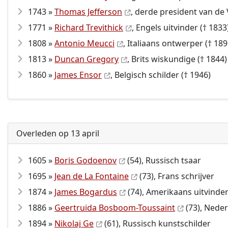
1743 »
Thomas Jefferson
, derde president van de 
1771 »
Richard Trevithick
, Engels uitvinder († 1833
1808 »
Antonio Meucci
, Italiaans ontwerper († 189
1813 »
Duncan Gregory
, Brits wiskundige († 1844)
1860 »
James Ensor
, Belgisch schilder († 1946)
Overleden op 13 april
1605 »
Boris Godoenov
(54), Russisch tsaar
1695 »
Jean de La Fontaine
(73), Frans schrijver
1874 »
James Bogardus
(74), Amerikaans uitvinder
1886 »
Geertruida Bosboom-Toussaint
(73), Neder
1894 »
Nikolaj Ge
(61), Russisch kunstschilder