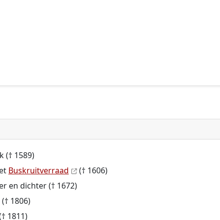
k († 1589)
het
Buskruitverraad
(† 1606)
er en dichter († 1672)
 († 1806)
(† 1811)