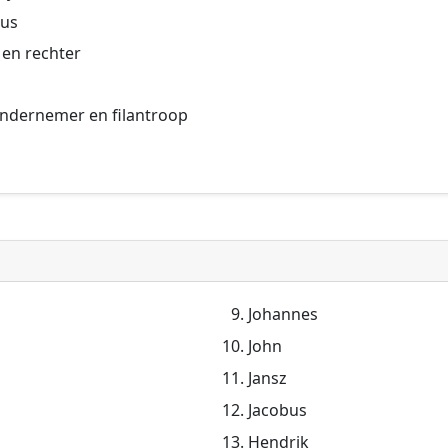
cus
en rechter
ondernemer en filantroop
Johannes
John
Jansz
Jacobus
Hendrik