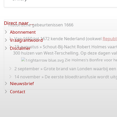
Direct naar ...
Historische gebeurtenissen 1666
Abonnement
Van 1650 tot 1672 kende Nederland (ookwel
Republ
Vraag/antwoord
19 augustus » Schout-Bij-Nacht Robert Holmes vaar
Disclaimer
300 huizen van West-Terschelling. Op deze dagen va
Zie Holmes's Bonfire voor he
2 september » Grote brand van Londen waarbij een
14 november » De eerste bloedtransfusie wordt uit
Nieuwsbrief
Contact