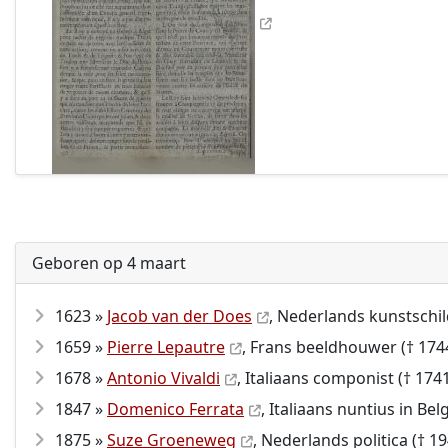
Geboren op 4 maart
1623 »
Jacob van der Does
, Nederlands kunstschil
1659 »
Pierre Lepautre
, Frans beeldhouwer († 174
1678 »
Antonio Vivaldi
, Italiaans componist († 174
1847 »
Domenico Ferrata
, Italiaans nuntius in Bel
1875 »
Suze Groeneweg
, Nederlands politica († 1