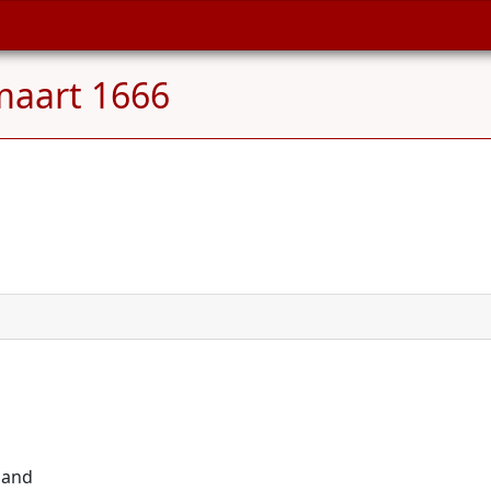
maart 1666
land