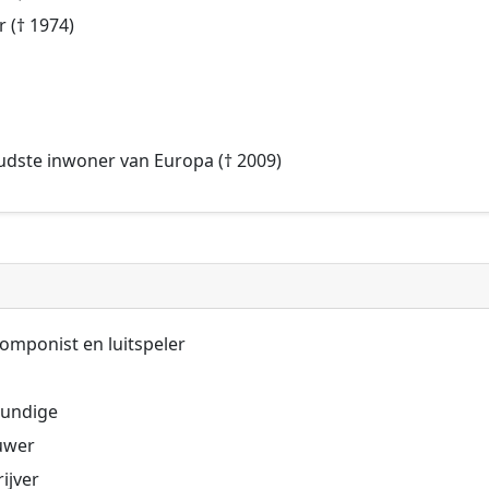
r († 1974)
 oudste inwoner van Europa († 2009)
componist en luitspeler
kundige
uwer
ijver