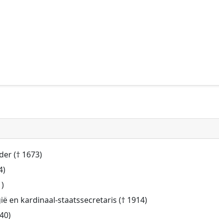
der († 1673)
4)
1)
gië en kardinaal-staatssecretaris († 1914)
940)