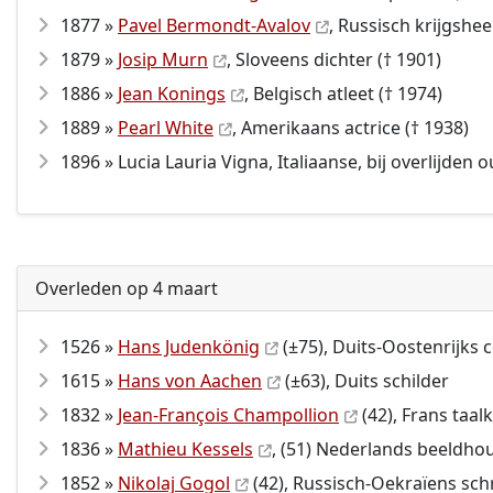
1877 »
Pavel Bermondt-Avalov
, Russisch krijgshee
1879 »
Josip Murn
, Sloveens dichter († 1901)
1886 »
Jean Konings
, Belgisch atleet († 1974)
1889 »
Pearl White
, Amerikaans actrice († 1938)
1896 » Lucia Lauria Vigna, Italiaanse, bij overlijden
Overleden op 4 maart
1526 »
Hans Judenkönig
(±75), Duits-Oostenrijks 
1615 »
Hans von Aachen
(±63), Duits schilder
1832 »
Jean-François Champollion
(42), Frans taal
1836 »
Mathieu Kessels
, (51) Nederlands beeldho
1852 »
Nikolaj Gogol
(42), Russisch-Oekraïens schr