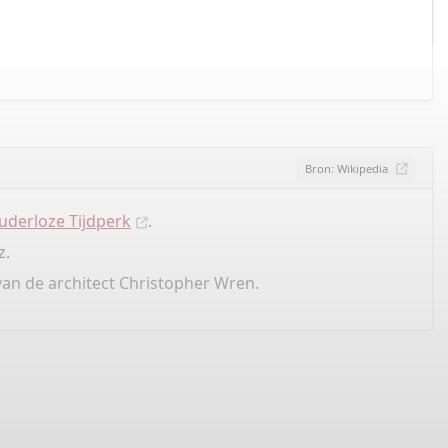
Bron: Wikipedia
uderloze Tijdperk
.
z.
an de architect Christopher Wren.