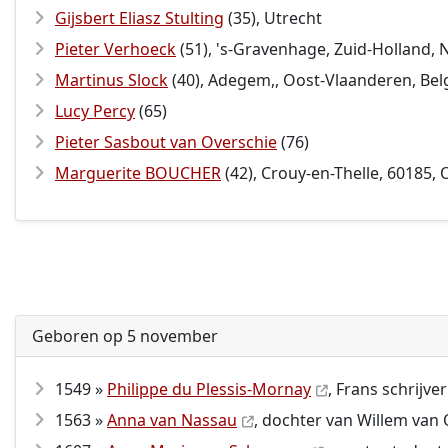
Gijsbert Eliasz Stulting
(35), Utrecht
Pieter Verhoeck
(51), 's-Gravenhage, Zuid-Holland,
Martinus Slock
(40), Adegem,, Oost-Vlaanderen, Bel
Lucy Percy
(65)
Pieter Sasbout van Overschie
(76)
Marguerite BOUCHER
(42), Crouy-en-Thelle, 60185, 
Geboren op 5 november
1549 »
Philippe du Plessis-Mornay
, Frans schrijver
1563 »
Anna van Nassau
, dochter van Willem van 