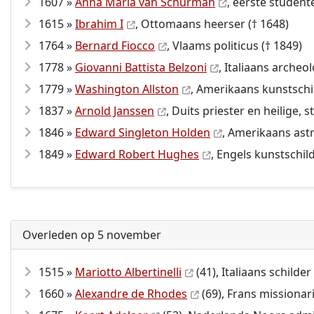
1607 »
Anna Maria van Schurman
, eerste student
1615 »
Ibrahim I
, Ottomaans heerser († 1648)
1764 »
Bernard Fiocco
, Vlaams politicus († 1849)
1778 »
Giovanni Battista Belzoni
, Italiaans archeo
1779 »
Washington Allston
, Amerikaans kunstschil
1837 »
Arnold Janssen
, Duits priester en heilige,
1846 »
Edward Singleton Holden
, Amerikaans ast
1849 »
Edward Robert Hughes
, Engels kunstschild
Overleden op 5 november
1515 »
Mariotto Albertinelli
(41), Italiaans schilder
1660 »
Alexandre de Rhodes
(69), Frans missionar