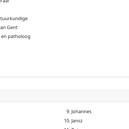
raal
natuurkundige
van Gent
r en patholoog
Johannes
Jansz