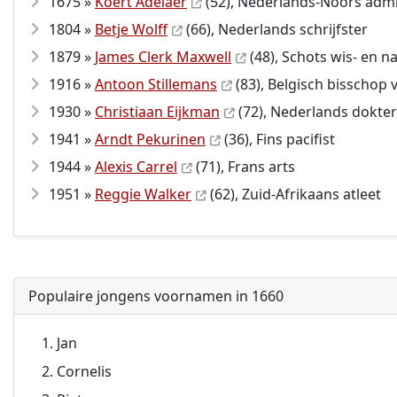
1675 »
Koert Adelaer
(52), Nederlands-Noors admi
1804 »
Betje Wolff
(66), Nederlands schrijfster
1879 »
James Clerk Maxwell
(48), Schots wis- en 
1916 »
Antoon Stillemans
(83), Belgisch bisschop 
1930 »
Christiaan Eijkman
(72), Nederlands dokte
1941 »
Arndt Pekurinen
(36), Fins pacifist
1944 »
Alexis Carrel
(71), Frans arts
1951 »
Reggie Walker
(62), Zuid-Afrikaans atleet
Populaire jongens voornamen in 1660
Jan
Cornelis