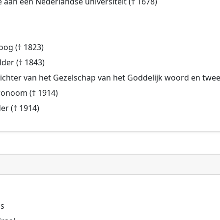
e aan een Nederlandse universiteit († 1678)
loog († 1823)
der († 1843)
 stichter van het Gezelschap van het Goddelijk woord en twe
ronoom († 1914)
er († 1914)
is