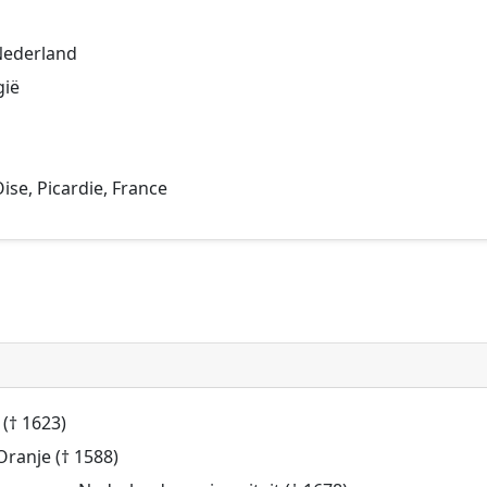
 Nederland
gië
Oise, Picardie, France
 († 1623)
Oranje († 1588)