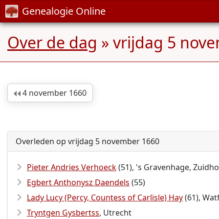
Genealogie Online
Over de dag
» vrijdag 5 nov
4 november 1660
Overleden op vrijdag 5 november 1660
Pieter Andries Verhoeck
(51), 's Gravenhage, Zuidho
Egbert Anthonysz Daendels
(55)
Lady Lucy (Percy, Countess of Carlisle) Hay
(61), Wat
Tryntgen Gysbertss
, Utrecht