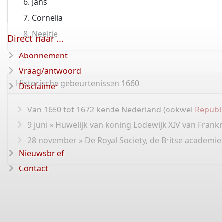
Jans
Cornelia
Neeltje
Direct naar ...
Abonnement
Vraag/antwoord
Historische gebeurtenissen 1660
Disclaimer
Van 1650 tot 1672 kende Nederland (ookwel
Republ
9 juni » Huwelijk van koning Lodewijk XIV van Frankr
28 november » De Royal Society, de Britse academi
Nieuwsbrief
Contact