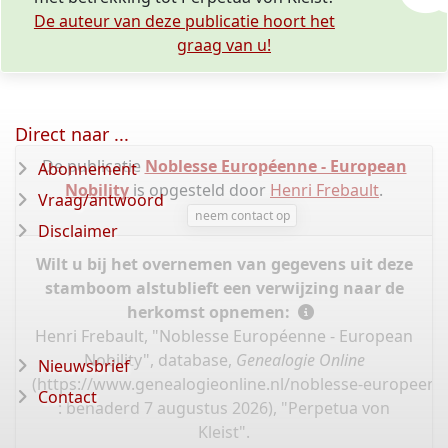
De auteur van deze publicatie hoort het
graag van u!
Direct naar ...
De publicatie
Noblesse Européenne - European
Abonnement
Nobility
is opgesteld door
Henri Frebault
.
Vraag/antwoord
neem contact op
Disclaimer
Wilt u bij het overnemen van gegevens uit deze
stamboom alstublieft een verwijzing naar de
herkomst opnemen:
Henri Frebault, "Noblesse Européenne - European
Nobility", database,
Genealogie Online
Nieuwsbrief
(
https://www.genealogieonline.nl/noblesse-europeen
Contact
: benaderd 7 augustus 2026), "Perpetua von
Kleist".