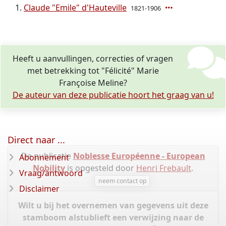
Claude "Emile" d'Hauteville
1821-1906
Heeft u aanvullingen, correcties of vragen
met betrekking tot "Félicité" Marie
Françoise Meline?
De auteur van deze publicatie hoort het graag van u!
Direct naar ...
De publicatie
Noblesse Européenne - European
Abonnement
Nobility
is opgesteld door
Henri Frebault
.
Vraag/antwoord
neem contact op
Disclaimer
Wilt u bij het overnemen van gegevens uit deze
stamboom alstublieft een verwijzing naar de