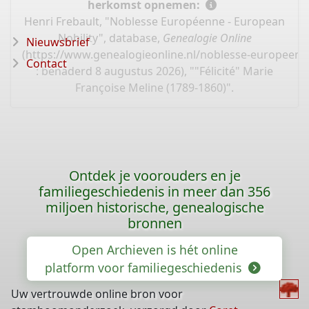
herkomst opnemen:
Henri Frebault, "Noblesse Européenne - European
Nobility", database,
Genealogie Online
Nieuwsbrief
(
https://www.genealogieonline.nl/noblesse-europeen
Contact
: benaderd 8 augustus 2026), ""Félicité" Marie
Françoise Meline (1789-1860)".
Ontdek je voorouders en je
familiegeschiedenis in meer dan 356
miljoen historische, genealogische
bronnen
Open Archieven is hét online
platform voor familiegeschiedenis
Uw vertrouwde online bron voor