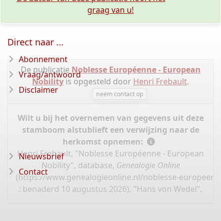
graag van u!
Direct naar ...
Abonnement
De publicatie
Noblesse Européenne - European
Vraag/antwoord
Nobility
is opgesteld door
Henri Frebault
.
Disclaimer
neem contact op
Wilt u bij het overnemen van gegevens uit deze
stamboom alstublieft een verwijzing naar de
herkomst opnemen:
Henri Frebault, "Noblesse Européenne - European
Nieuwsbrief
Nobility", database,
Genealogie Online
Contact
(
https://www.genealogieonline.nl/noblesse-europeen
: benaderd 10 augustus 2026), "Hans von Wedel".