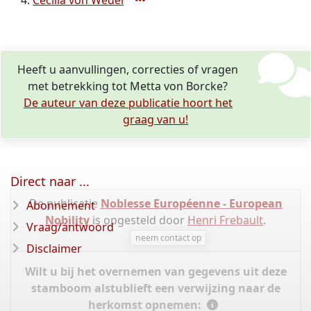
Cecilia von Wedel
Heeft u aanvullingen, correcties of vragen
met betrekking tot Metta von Borcke?
De auteur van deze publicatie hoort het
graag van u!
Direct naar ...
De publicatie
Noblesse Européenne - European
Abonnement
Nobility
is opgesteld door
Henri Frebault
.
Vraag/antwoord
neem contact op
Disclaimer
Wilt u bij het overnemen van gegevens uit deze
stamboom alstublieft een verwijzing naar de
herkomst opnemen: