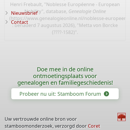
Henri Frebault, "Noblesse Européenne - European
Nobility", database,
Genealogie Online
Nieuwsbrief
(
https://www.genealogieonline.nl/noblesse-europeen
Contact
: benaderd 7 augustus 2026), "Metta von Borcke
(????-1582)".
Doe mee in de online
ontmoetingsplaats voor
genealogen en familiegeschiedenis!
Probeer nu uit: Stamboom Forum
Uw vertrouwde online bron voor
stamboomonderzoek, verzorgd door
Coret