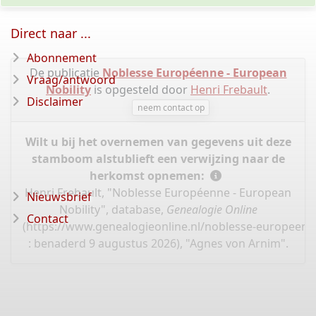
Direct naar ...
Abonnement
De publicatie
Noblesse Européenne - European
Vraag/antwoord
Nobility
is opgesteld door
Henri Frebault
.
Disclaimer
neem contact op
Wilt u bij het overnemen van gegevens uit deze
stamboom alstublieft een verwijzing naar de
herkomst opnemen:
Henri Frebault, "Noblesse Européenne - European
Nieuwsbrief
Nobility", database,
Genealogie Online
Contact
(
https://www.genealogieonline.nl/noblesse-europeen
: benaderd 9 augustus 2026), "Agnes von Arnim".