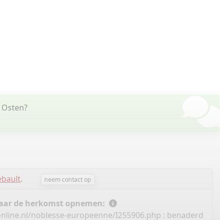
r Osten?
ebault
.
neem contact op
 naar de herkomst opnemen:
nline.nl/noblesse-europeenne/I255906.php
: benaderd