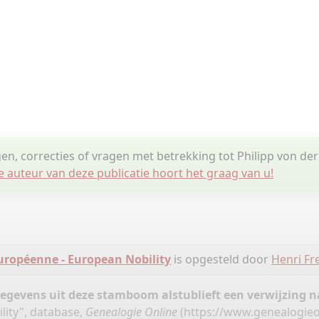
gen, correcties of vragen met betrekking tot Philipp von de
e auteur van deze publicatie hoort het graag van u!
uropéenne - European Nobility
is opgesteld door
Henri Fr
gegevens uit deze stamboom alstublieft een verwijzing
lity", database,
Genealogie Online
(
https://www.genealogieo