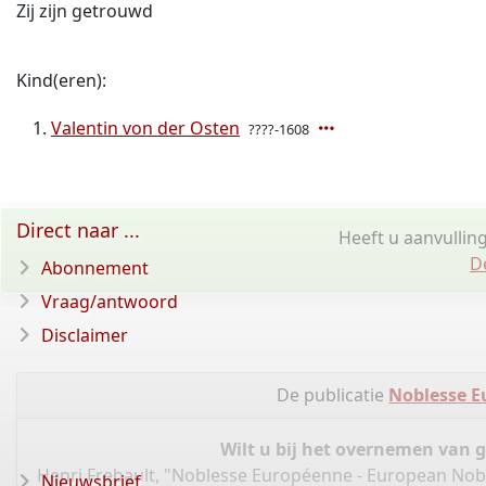
Zij zijn getrouwd
Kind(eren):
Valentin von der Osten
????-1608
Direct naar ...
Heeft u aanvullin
D
Abonnement
Vraag/antwoord
Disclaimer
De publicatie
Noblesse E
Wilt u bij het overnemen van 
Henri Frebault, "Noblesse Européenne - European Nobi
Nieuwsbrief