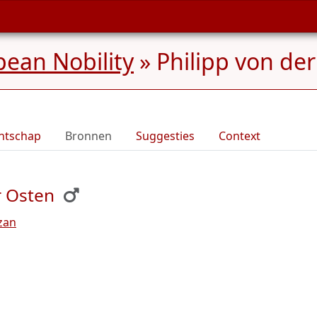
ean Nobility
»
Philipp von de
ntschap
Bronnen
Suggesties
Context
r Osten
zan