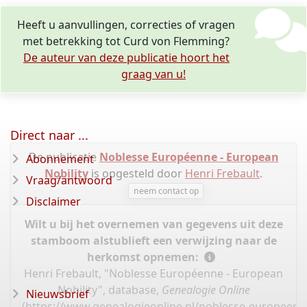
Heeft u aanvullingen, correcties of vragen
met betrekking tot Curd von Flemming?
De auteur van deze publicatie hoort het
graag van u!
Direct naar ...
De publicatie
Noblesse Européenne - European
Abonnement
Nobility
is opgesteld door
Henri Frebault
.
Vraag/antwoord
neem contact op
Disclaimer
Wilt u bij het overnemen van gegevens uit deze
stamboom alstublieft een verwijzing naar de
herkomst opnemen:
Henri Frebault, "Noblesse Européenne - European
Nobility", database,
Genealogie Online
Nieuwsbrief
(
https://www.genealogieonline.nl/noblesse-europeen