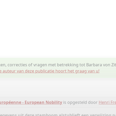
gen, correcties of vragen met betrekking tot Barbara von Zi
e auteur van deze publicatie hoort het graag van u!
uropéenne - European Nobility
is opgesteld door
Henri Fr
gegevens uit deze stamboom alstublieft een verwijzing