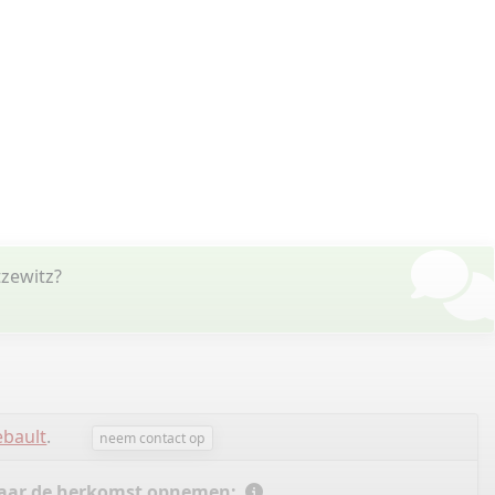
tzewitz?
ebault
.
neem contact op
 naar de herkomst opnemen: