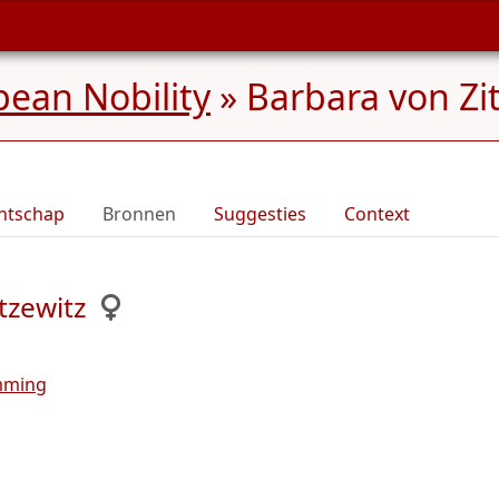
ean Nobility
»
Barbara von Zit
ntschap
Bronnen
Suggesties
Context
tzewitz
mming