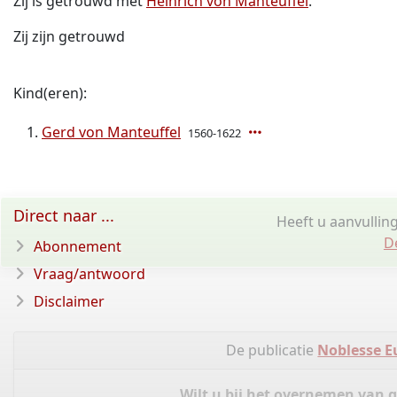
Zij is getrouwd met
Heinrich von Manteuffel
.
Zij zijn getrouwd
Kind(eren):
Gerd von Manteuffel
1560-1622
Direct naar ...
Heeft u aanvullin
D
Abonnement
Vraag/antwoord
Disclaimer
De publicatie
Noblesse E
Wilt u bij het overnemen van 