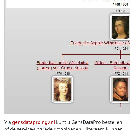
Via
gensdatapro.ngv.nl
kunt u GensDataPro bestellen
of de service-upgrade downloaden. Uiteraard kunnen