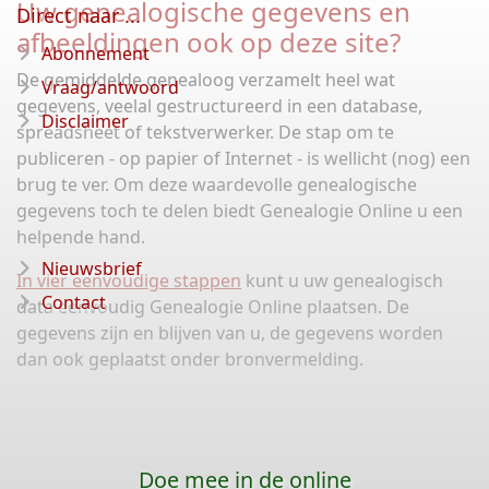
Uw genealogische gegevens en
Direct naar ...
afbeeldingen ook op deze site?
Abonnement
De gemiddelde genealoog verzamelt heel wat
Vraag/antwoord
gegevens, veelal gestructureerd in een database,
Disclaimer
spreadsheet of tekstverwerker. De stap om te
publiceren - op papier of Internet - is wellicht (nog) een
brug te ver. Om deze waardevolle genealogische
gegevens toch te delen biedt Genealogie Online u een
helpende hand.
Nieuwsbrief
In vier eenvoudige stappen
kunt u uw genealogisch
Contact
data eenvoudig Genealogie Online plaatsen. De
gegevens zijn en blijven van u, de gegevens worden
dan ook geplaatst onder bronvermelding.
Doe mee in de online