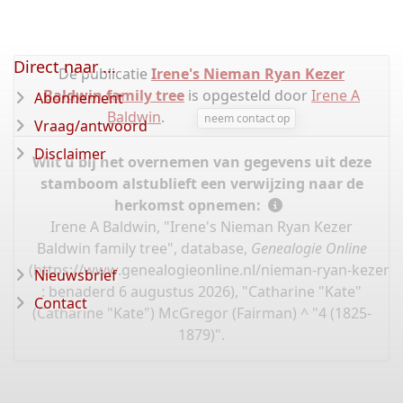
Direct naar ...
De publicatie
Irene's Nieman Ryan Kezer
Baldwin family tree
is opgesteld door
Irene A
Abonnement
Baldwin
.
neem contact op
Vraag/antwoord
Disclaimer
Wilt u bij het overnemen van gegevens uit deze
stamboom alstublieft een verwijzing naar de
herkomst opnemen:
Irene A Baldwin, "Irene's Nieman Ryan Kezer
Baldwin family tree", database,
Genealogie Online
(
https://www.genealogieonline.nl/nieman-ryan-kezer-b
Nieuwsbrief
: benaderd 6 augustus 2026), "Catharine "Kate"
Contact
(Catharine "Kate") McGregor (Fairman) ^ "4 (1825-
1879)".