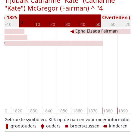
Tijdbalk Catharine "Kate" (Catharine
"Kate") McGregor (Fairman) ^ "4
en 1825
Overleden ( j
0
-10
10
20
30
40
50
60
70
Epha Elzada Fairman
gor
810
1820
1830
1840
1850
1860
1870
1880
1890
Gebruikte symbolen:
Klik op de namen voor meer informatie.
grootouders
ouders
broers/zussen
kinderen