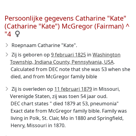
Persoonlijke gegevens Catharine "Kate"
(Catharine "Kate") McGregor (Fairman) ^
"4
Roepnaam Catharine "Kate".
Zij is geboren op
9 februari 1825
in
Washington
Township, Indiana County, Pennsylvania, USA
.
Calculated from DEC note that she was 53 when she
died, and from McGregor family bible
Zij is overleden op
11 februari 1879
in Missouri,
Verenigde Staten, zij was toen 54 jaar oud.
DEC chart states " died 1879 at 53, pneumonia"
Exact date from McGregor family bible. Family was
living in Polk, St. Clair, Mo in 1880 and Springfield,
Henry, Missouri in 1870.