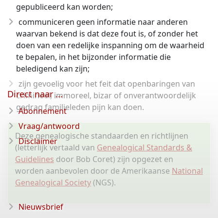
gepubliceerd kan worden;
communiceren geen informatie naar anderen
waarvan bekend is dat deze fout is, of zonder het
doen van een redelijke inspanning om de waarheid
te bepalen, in het bijzonder informatie die
beledigend kan zijn;
zijn gevoelig voor het feit dat openbaringen van
Direct naar ...
crimineel, immoreel, bizar of onverantwoordelijk
gedrag familieleden pijn kan doen.
Abonnement
Vraag/antwoord
Deze genealogische standaarden en richtlijnen
Disclaimer
(letterlijk vertaald van
Genealogical Standards &
Guidelines
door Bob Coret) zijn opgezet en
worden aanbevolen door de Amerikaanse
National
Genealogical Society
(NGS).
Nieuwsbrief