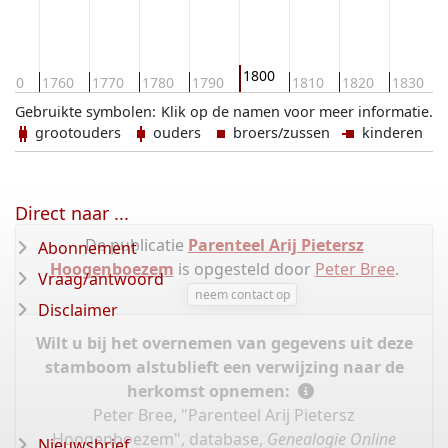
1800
750
1760
1770
1780
1790
1810
1820
1830
Gebruikte symbolen:
Klik op de namen voor meer informatie.
grootouders
ouders
broers/zussen
kinderen
Direct naar ...
De publicatie
Parenteel Arij Pietersz
Abonnement
Hoogenboezem
is opgesteld door
Peter Bree
.
Vraag/antwoord
neem contact op
Disclaimer
Wilt u bij het overnemen van gegevens uit deze
stamboom alstublieft een verwijzing naar de
herkomst opnemen:
Peter Bree, "Parenteel Arij Pietersz
Hoogenboezem", database,
Genealogie Online
Nieuwsbrief