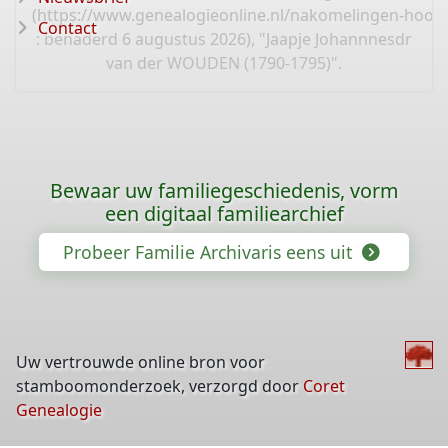
(
https://www.genealogieonline.nl/nakomelingen-hoo
Contact
: benaderd 6 augustus 2026), "Jaapje Johannnesdr
van der WOUDEN (1790-1795)".
Bewaar uw familiegeschiedenis, vorm
een digitaal familiearchief
Probeer Familie Archivaris eens uit
Uw vertrouwde online bron voor
stamboomonderzoek, verzorgd door
Coret
Genealogie