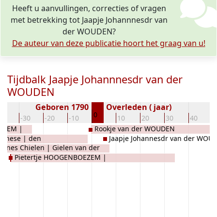
Heeft u aanvullingen, correcties of vragen
met betrekking tot Jaapje Johannnesdr van
der WOUDEN?
De auteur van deze publicatie hoort het graag van u!
Tijdbalk Jaapje Johannnesdr van der
WOUDEN
Geboren 1790
Overleden ( jaar)
0
40
-30
-20
-10
10
20
30
40
OEZEM |
Rookje van der WOUDEN
ijnese | den
Jaapje Johannesdr van der WOU
annes Chielen | Gielen van der
Pietertje HOOGENBOEZEM |
n | van der Woude
Hogenboezem | Hogenboesem