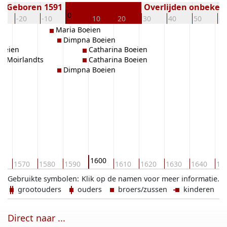
Geboren 1591
Overlijden onbeken
0
0
-20
-10
10
20
30
40
50
60
Maria Boeien
Dimpna Boeien
Boeien
Catharina Boeien
is Moirlandts
Catharina Boeien
Dimpna Boeien
1600
60
1570
1580
1590
1610
1620
1630
1640
16
Gebruikte symbolen:
Klik op de namen voor meer informatie.
grootouders
ouders
broers/zussen
kinderen
Direct naar ...