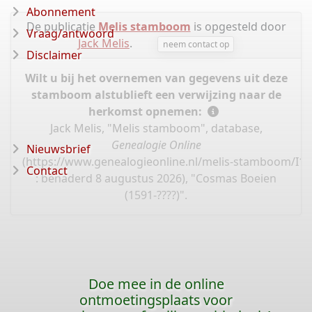
Abonnement
De publicatie
Melis stamboom
is opgesteld door
Vraag/antwoord
Jack Melis
.
neem contact op
Disclaimer
Wilt u bij het overnemen van gegevens uit deze
stamboom alstublieft een verwijzing naar de
herkomst opnemen:
Jack Melis, "Melis stamboom", database,
Genealogie Online
Nieuwsbrief
(
https://www.genealogieonline.nl/melis-stamboom/I1
Contact
: benaderd 8 augustus 2026), "Cosmas Boeien
(1591-????)".
Doe mee in de online
ontmoetingsplaats voor