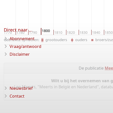
Direct naar ...
1800
1770
1780
1790
1810
1820
1830
1840
1850
Abonnement
Gebruikte symbolen:
grootouders
ouders
broers/z
Vraag/antwoord
Disclaimer
De publicatie
Mee
Wilt u bij het overnemen van 
Leo Meerts, "Meerts in België en Nederland", datab
Nieuwsbrief
Contact