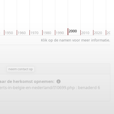
2000
0
1950
1960
1970
1980
1990
2010
2020
203
Klik op de namen voor meer informatie.
neem contact op
 naar de herkomst opnemen:
rts-in-belgie-en-nederland/I10699.php
: benaderd 6