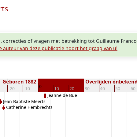
rts
, correcties of vragen met betrekking tot Guillaume Franco
e auteur van deze publicatie hoort het graag van u!
Geboren 1882
Overlijden onbeken
0
-20
-10
10
20
30
40
50
60
Jeanne de Bue
Jean Baptiste Meerts
Catherine Hembrechts