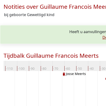
Notities over Guillaume Francois Mee
bij geboorte Gewettigd kind
Heeft u aanvullingen
D
Tijdbalk Guillaume Francois Meerts
0
-110
-100
-90
-80
-70
-60
-50
-40
-30
Josse Meerts