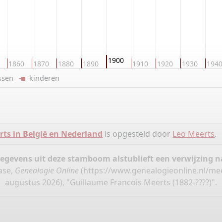
1900
1860
1870
1880
1890
1910
1920
1930
194
ussen
kinderen
rts in België en Nederland
is opgesteld door
Leo Meerts
.
gegevens uit deze stamboom alstublieft een verwijzing
ase,
Genealogie Online
(
https://www.genealogieonline.nl/mee
augustus 2026), "Guillaume Francois Meerts (1882-????)".