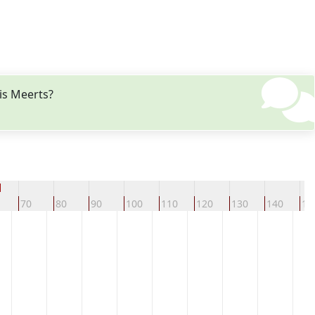
is Meerts?
d
70
80
90
100
110
120
130
140
15