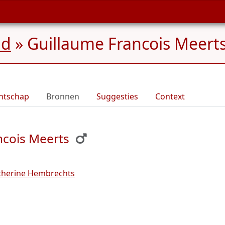
nd
»
Guillaume Francois Meerts
ntschap
Bronnen
Suggesties
Context
ncois Meerts
therine Hembrechts