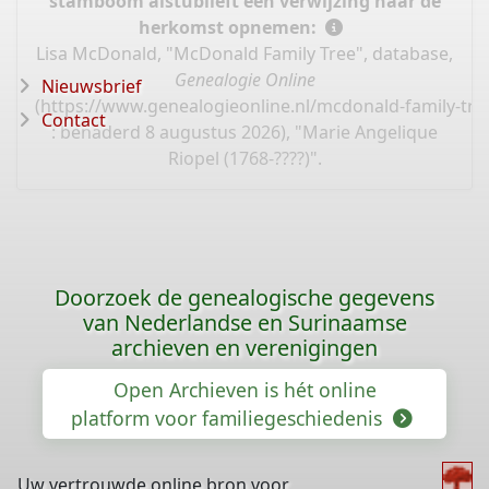
stamboom alstublieft een verwijzing naar de
herkomst opnemen:
Lisa McDonald, "McDonald Family Tree", database,
Genealogie Online
Nieuwsbrief
(
https://www.genealogieonline.nl/mcdonald-family-tre
Contact
: benaderd 8 augustus 2026), "Marie Angelique
Riopel (1768-????)".
Doorzoek de genealogische gegevens
van Nederlandse en Surinaamse
archieven en verenigingen
Open Archieven is hét online
platform voor familiegeschiedenis
Uw vertrouwde online bron voor