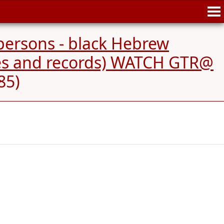
 persons - black Hebrew
ies and records) WATCH GTR@
85)