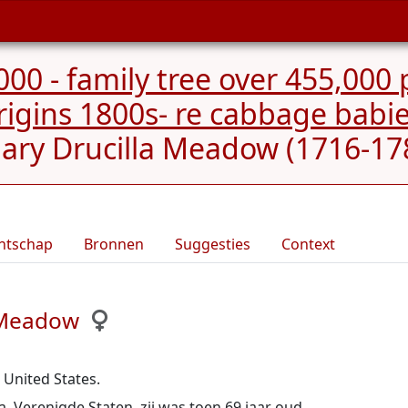
000 - family tree over 455,000
rigins 1800s- re cabbage bab
ary Drucilla Meadow (1716-17
ntschap
Bronnen
Suggesties
Context
a Meadow
 United States.
, Verenigde Staten, zij was toen 69 jaar oud.