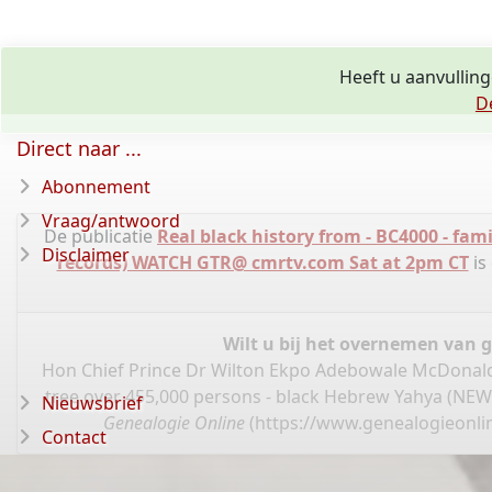
Heeft u aanvullin
D
Direct naar ...
Abonnement
Vraag/antwoord
De publicatie
Real black history from - BC4000 - fam
Disclaimer
records) WATCH GTR@ cmrtv.com Sat at 2pm CT
is
Wilt u bij het overnemen van 
Hon Chief Prince Dr Wilton Ekpo Adebowale McDonald II
tree over 455,000 persons - black Hebrew Yahya (NEW
Nieuwsbrief
Genealogie Online
(
https://www.genealogieonlin
Contact