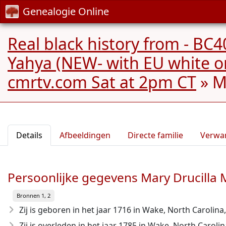
Genealogie Online
Real black history from - BC4
Yahya (NEW- with EU white o
cmrtv.com Sat at 2pm CT
»
M
Details
Afbeeldingen
Directe familie
Verwa
Persoonlijke gegevens Mary Drucill
Bronnen 1, 2
Zij is geboren in het jaar 1716
in Wake, North Carolina,
Zij is overleden in het jaar 1785
in Wake, North Carolina