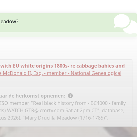
 Meadow?
 with EU white origins 1800s- re cabbage babies and
 McDonald II, Esq. - member - National Genealogical
 naar de herkomst opnemen:
ISO member, "Real black history from - BC4000 - family
ords) WATCH GTR@ cmrtv.com Sat at 2pm CT", database,
us 2026), "Mary Drucilla Meadow (1716-1785)".