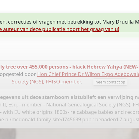
gen, correcties of vragen met betrekking tot Mary Drucilla
e auteur van deze publicatie hoort het graag van u!
ily tree over 455,000 persons - black Hebrew Yahya (NEW-
 opgesteld door
Hon Chief Prince Dr Wilton Ekpo Adebowale
Society (NGS), FHISO member
.
neem contact op
gegevens uit deze stamboom alstublieft een verwijzing
, Esq. - member - National Genealogical Society (NGS), FH
- with EU white origins 1800s- re cabbage babies and rec
e.nl/mcdonald-family-site/I745639.php
: benaderd 7 august