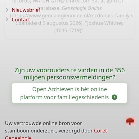
records) WATCH GTR@ cmrtv.com Sat at 2pm CT",
database,
Genealogie Online
Nieuwsbrief
(
https://www.genealogieonline.nl/mcdonald-family-sit
Contact
: benaderd 9 augustus 2026), "Joshua Whitney
(1635-1719)".
Zijn uw voorouders te vinden in de 356
miljoen persoonsvermeldingen?
Open Archieven is hét online
platform voor familiegeschiedenis
Uw vertrouwde online bron voor
stamboomonderzoek, verzorgd door
Coret
Genealogie