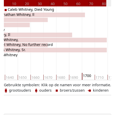
0
10
20
30
40
50
60
70
80
Caleb Whitney, Died Young
Jonathan Whitney, ll
ney
ney, Il
 i Whitney,
iel Whitney, No further record
as Whitney, Sr.
y Whitney
1700
0
1640
1650
1660
1670
1680
1690
1710
172
Gebruikte symbolen:
Klik op de namen voor meer informatie.
grootouders
ouders
broers/zussen
kinderen