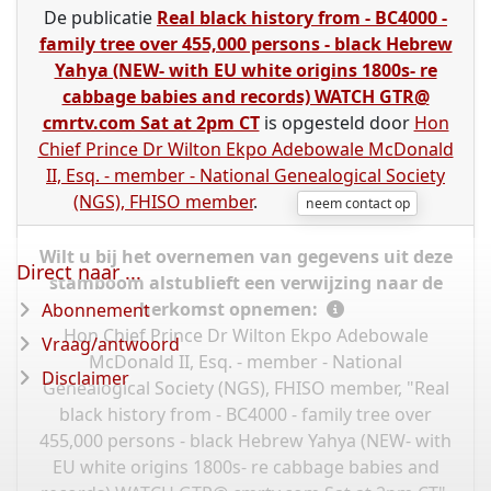
De publicatie
Real black history from - BC4000 -
family tree over 455,000 persons - black Hebrew
Yahya (NEW- with EU white origins 1800s- re
cabbage babies and records) WATCH GTR@
cmrtv.com Sat at 2pm CT
is opgesteld door
Hon
Chief Prince Dr Wilton Ekpo Adebowale McDonald
II, Esq. - member - National Genealogical Society
(NGS), FHISO member
.
neem contact op
Wilt u bij het overnemen van gegevens uit deze
Direct naar ...
stamboom alstublieft een verwijzing naar de
herkomst opnemen:
Abonnement
Hon Chief Prince Dr Wilton Ekpo Adebowale
Vraag/antwoord
McDonald II, Esq. - member - National
Disclaimer
Genealogical Society (NGS), FHISO member, "Real
black history from - BC4000 - family tree over
455,000 persons - black Hebrew Yahya (NEW- with
EU white origins 1800s- re cabbage babies and