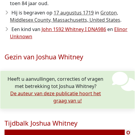
toen 84 jaar oud.
Hij is begraven op
17 augustus 1719
in
Groton,
Middlesex County, Massachusetts, United States
.
Een kind van
John 1592 Whitney I DNA986
en
Elinor
Unknown
Gezin van Joshua Whitney
Heeft u aanvullingen, correcties of vragen
met betrekking tot Joshua Whitney?
De auteur van deze publicatie hoort het
graag van u!
Tijdbalk Joshua Whitney
Over