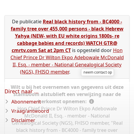
De publicatie
Real black history from - BC4000 -
family tree over 455,000 persons - black Hebrew
Yahya (NEW- with EU white origins 1800s- re
cabbage babies and records) WATCH GTR@
cmrtv.com Sat at 2pm CT
is opgesteld door
Hon
Chief Prince Dr Wilton Ekpo Adebowale McDonald
II, Esq. - member - National Genealogical Society
(NGS), FHISO member
.
neem contact op
Wilt u bij het overnemen van gegevens uit deze
Direct naar ...
stamboom alstublieft een verwijzing naar de
herkomst opnemen:
Abonnement
Hon Chief Prince Dr Wilton Ekpo Adebowale
Vraag/antwoord
McDonald II, Esq. - member - National
Disclaimer
Genealogical Society (NGS), FHISO member, "Real
black history from - BC4000 - family tree over