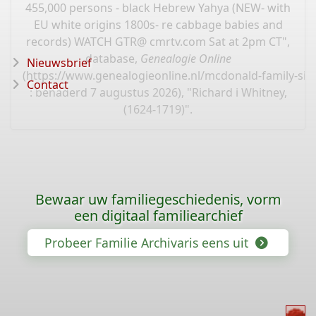
455,000 persons - black Hebrew Yahya (NEW- with
EU white origins 1800s- re cabbage babies and
records) WATCH GTR@ cmrtv.com Sat at 2pm CT",
database,
Genealogie Online
Nieuwsbrief
(
https://www.genealogieonline.nl/mcdonald-family-sit
Contact
: benaderd 7 augustus 2026), "Richard i Whitney,
(1624-1719)".
Bewaar uw familiegeschiedenis, vorm
een digitaal familiearchief
Probeer Familie Archivaris eens uit