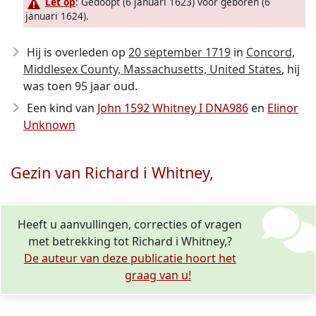
Let op
: Gedoopt (6 januari 1623) voor geboren (6
januari 1624).
Hij is overleden op
20 september 1719
in
Concord,
Middlesex County, Massachusetts, United States
, hij
was toen 95 jaar oud.
Een kind van
John 1592 Whitney I DNA986
en
Elinor
Unknown
Gezin van Richard i Whitney,
Heeft u aanvullingen, correcties of vragen
met betrekking tot Richard i Whitney,?
De auteur van deze publicatie hoort het
graag van u!