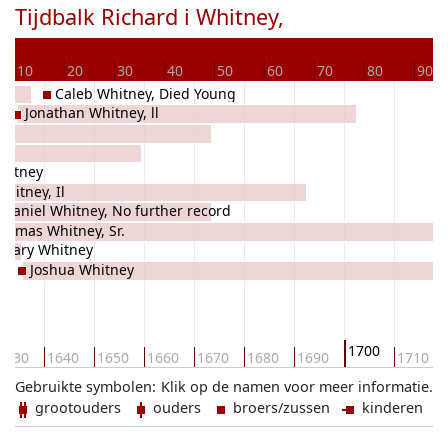
Tijdbalk Richard i Whitney,
10
20
30
40
50
60
70
80
90
Caleb Whitney, Died Young
Jonathan Whitney, ll
6
hitney
hitney, Il
thaniel Whitney, No further record
homas Whitney, Sr.
Mary Whitney
Joshua Whitney
1700
1630
1640
1650
1660
1670
1680
1690
1710
Gebruikte symbolen:
Klik op de namen voor meer informatie.
grootouders
ouders
broers/zussen
kinderen