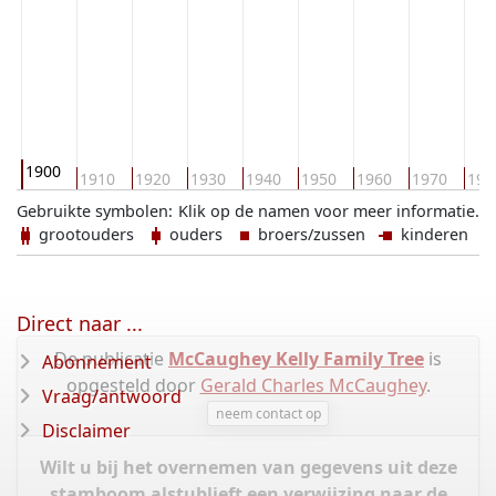
1900
0
1910
1920
1930
1940
1950
1960
1970
198
Gebruikte symbolen:
Klik op de namen voor meer informatie.
grootouders
ouders
broers/zussen
kinderen
Direct naar ...
De publicatie
McCaughey Kelly Family Tree
is
Abonnement
opgesteld door
Gerald Charles McCaughey
.
Vraag/antwoord
neem contact op
Disclaimer
Wilt u bij het overnemen van gegevens uit deze
stamboom alstublieft een verwijzing naar de