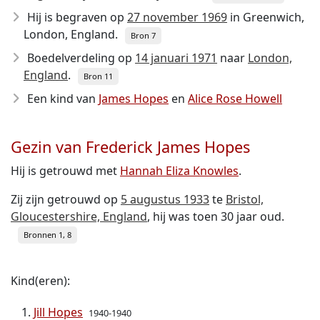
Hij is begraven op
27 november 1969
in Greenwich,
London, England.
Bron 7
Boedelverdeling op
14 januari 1971
naar
London,
England
.
Bron 11
Een kind van
James Hopes
en
Alice Rose Howell
Gezin van Frederick James Hopes
Hij is getrouwd met
Hannah Eliza Knowles
.
Zij zijn getrouwd op
5 augustus 1933
te
Bristol,
Gloucestershire, England
, hij was toen 30 jaar oud.
Bronnen 1, 8
Kind(eren):
Jill Hopes
1940-1940