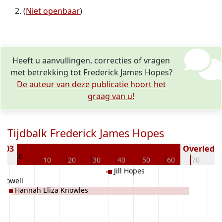
(
Niet openbaar
)
Heeft u aanvullingen, correcties of vragen
met betrekking tot Frederick James Hopes?
De auteur van deze publicatie hoort het
graag van u!
Tijdbalk Frederick James Hopes
1903
Overleden 
0
10
10
20
30
40
50
60
70
8
Jill Hopes
 Howell
Hannah Eliza Knowles