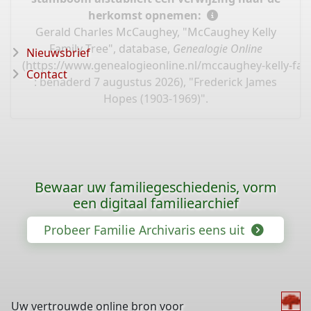
herkomst opnemen:
Gerald Charles McCaughey, "McCaughey Kelly
Family Tree", database,
Genealogie Online
Nieuwsbrief
(
https://www.genealogieonline.nl/mccaughey-kelly-fam
Contact
: benaderd 7 augustus 2026), "Frederick James
Hopes (1903-1969)".
Bewaar uw familiegeschiedenis, vorm
een digitaal familiearchief
Probeer Familie Archivaris eens uit
Uw vertrouwde online bron voor