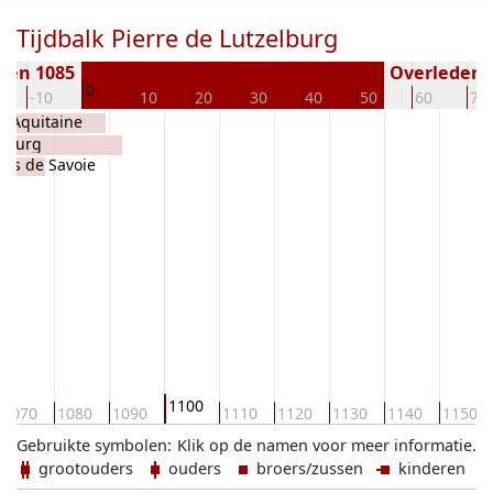
Tijdbalk Pierre de Lutzelburg
ren 1085
Overleden (
0
-10
10
20
30
40
50
60
70
d'Aquitaine
elburg
uis de Savoie
1100
1070
1080
1090
1110
1120
1130
1140
1150
Gebruikte symbolen:
Klik op de namen voor meer informatie.
grootouders
ouders
broers/zussen
kinderen