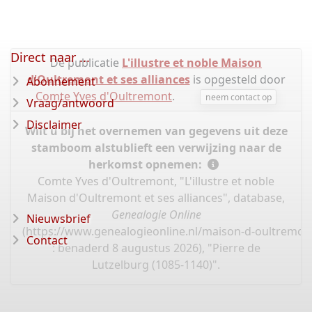
Direct naar ...
De publicatie
L'illustre et noble Maison
d'Oultremont et ses alliances
is opgesteld door
Abonnement
Comte Yves d'Oultremont
.
neem contact op
Vraag/antwoord
Disclaimer
Wilt u bij het overnemen van gegevens uit deze
stamboom alstublieft een verwijzing naar de
herkomst opnemen:
Comte Yves d'Oultremont, "L'illustre et noble
Maison d'Oultremont et ses alliances", database,
Genealogie Online
Nieuwsbrief
(
https://www.genealogieonline.nl/maison-d-oultremont
Contact
: benaderd 8 augustus 2026), "Pierre de
Lutzelburg (1085-1140)".