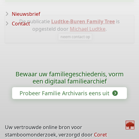
Nieuwsbrief
De publicatie
Ludtke-Buren Family Tree
is
Contact
opgesteld door
Michael Ludtke
.
neem contact op
Bewaar uw familiegeschiedenis, vorm
een digitaal familiearchief
Probeer Familie Archivaris eens uit
Uw vertrouwde online bron voor
stamboomonderzoek, verzorgd door
Coret