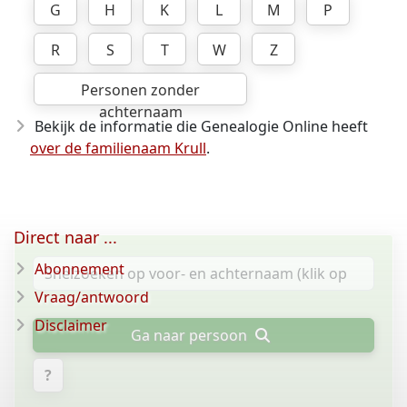
G
H
K
L
M
P
R
S
T
W
Z
Personen zonder
achternaam
Bekijk de informatie die Genealogie Online heeft
over de familienaam Krull
.
Direct naar ...
Abonnement
Vraag/antwoord
Disclaimer
Ga naar persoon
?