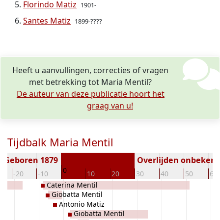
Florindo Matiz
1901-
Santes Matiz
1899-????
Heeft u aanvullingen, correcties of vragen
met betrekking tot Maria Mentil?
De auteur van deze publicatie hoort het
graag van u!
Tijdbalk Maria Mentil
Geboren 1879
Overlijden onbeken
0
-20
-10
10
20
30
40
50
60
Caterina Mentil
Giobatta Mentil
Antonio Matiz
Giobatta Mentil