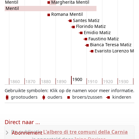
na Mentil
Margherita Mentil
io Mentil
Romana Mentil
Santes Matiz
Florindo Matiz
Emidio Matiz
Faustino Matiz
Bianca Teresa Matiz
Evaristo Lorenzo Mat
1900
50
1860
1870
1880
1890
1910
1920
1930
19
Gebruikte symbolen:
Klik op de namen voor meer informatie.
grootouders
ouders
broers/zussen
kinderen
Direct naar ...
De publicatie
L'albero di tre comuni della Carnia
Abonnement