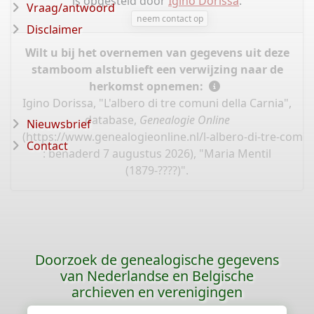
is opgesteld door
Igino Dorissa
.
Vraag/antwoord
neem contact op
Disclaimer
Wilt u bij het overnemen van gegevens uit deze
stamboom alstublieft een verwijzing naar de
herkomst opnemen:
Igino Dorissa, "L'albero di tre comuni della Carnia",
database,
Genealogie Online
Nieuwsbrief
(
https://www.genealogieonline.nl/l-albero-di-tre-comun
Contact
: benaderd 7 augustus 2026), "Maria Mentil
(1879-????)".
Doorzoek de genealogische gegevens
van Nederlandse en Belgische
archieven en verenigingen