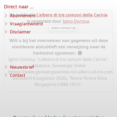
Direct naar ...
De publicatie
L'albero di tre comuni della Carnia
Abonnement
is opgesteld door
Igino Dorissa
.
Vraag/antwoord
neem contact op
Disclaimer
Wilt u bij het overnemen van gegevens uit deze
stamboom alstublieft een verwijzing naar de
herkomst opnemen:
Igino Dorissa, "L'albero di tre comuni della Carnia",
database,
Genealogie Online
Nieuwsbrief
(
https://www.genealogieonline.nl/l-albero-di-tre-comun
Contact
: benaderd 8 augustus 2026), "Maria Teresa Rosa
Bergagnini (1888-1921)".