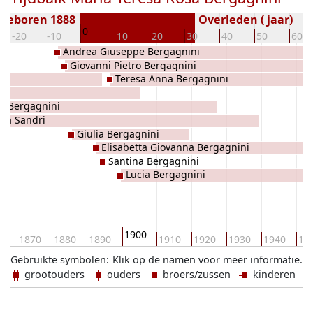
Geboren 1888
Overleden ( jaar)
0
-20
-10
10
20
30
40
50
60
Andrea Giuseppe Bergagnini
Giovanni Pietro Bergagnini
Teresa Anna Bergagnini
ta Bergagnini
ina Sandri
Giulia Bergagnini
Elisabetta Giovanna Bergagnini
Santina Bergagnini
Lucia Bergagnini
1900
60
1870
1880
1890
1910
1920
1930
1940
19
Gebruikte symbolen:
Klik op de namen voor meer informatie.
grootouders
ouders
broers/zussen
kinderen