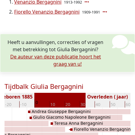
Venanzio Bergagnini
1913-1992
Fiorello Venanzio Bergagnini
1909-1991
Heeft u aanvullingen, correcties of vragen
met betrekking tot Giulia Bergagnini?
De auteur van deze publicatie hoort het
graag van u!
Tijdbalk Giulia Bergagnini
Geboren 1885
Overleden ( jaar)
0
-20
-10
10
20
30
40
50
60
Andrea Giuseppe Bergagnini
Giulio Giacomo Napoleone Bergagnini
Teresa Anna Bergagnini
Fiorello Venanzio Bergagnini
atta Bergagnini