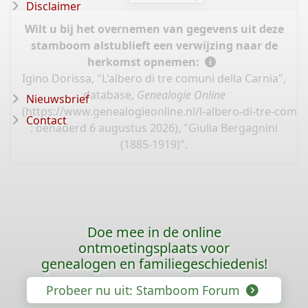
Disclaimer
Wilt u bij het overnemen van gegevens uit deze
stamboom alstublieft een verwijzing naar de
herkomst opnemen:
Igino Dorissa, "L'albero di tre comuni della Carnia",
database,
Genealogie Online
Nieuwsbrief
(
https://www.genealogieonline.nl/l-albero-di-tre-comun
Contact
: benaderd 6 augustus 2026), "Giulia Bergagnini
(1885-1919)".
Doe mee in de online
ontmoetingsplaats voor
genealogen en familiegeschiedenis!
Probeer nu uit: Stamboom Forum