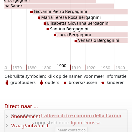
erina Sandri
Giovanni Pietro Bergagnini
Maria Teresa Rosa Bergagnini
Elisabetta Giovanna Bergagnini
Santina Bergagnini
Lucia Bergagnini
Venanzio Bergagnini
1900
860
1870
1880
1890
1910
1920
1930
1940
Gebruikte symbolen:
Klik op de namen voor meer informatie.
grootouders
ouders
broers/zussen
kinderen
Direct naar ...
De publicatie
L'albero di tre comuni della Carnia
Abonnement
is opgesteld door
Igino Dorissa
.
Vraag/antwoord
neem contact op