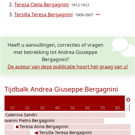
Teresa Clelia Bergagnini
1912-1912
Tersilla Teresa Bergagnini
1909-2007
Heeft u aanvullingen, correcties of vragen
met betrekking tot Andrea Giuseppe
Bergagnini?
De auteur van deze publicatie hoort het graag van u!
Tijdbalk Andrea Giuseppe Bergagnini
Over
10
20
30
40
50
60
70
80
90
ia Caterina Sandri
Giovanni Pietro Bergagnini
Teresa Anna Bergagnini
Tersilla Teresa Bergagnini