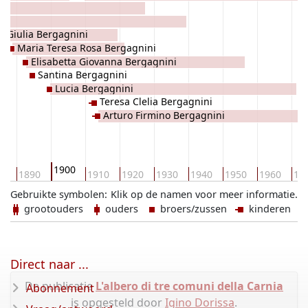
Giulia Bergagnini
Maria Teresa Rosa Bergagnini
Elisabetta Giovanna Bergagnini
Santina Bergagnini
Lucia Bergagnini
Teresa Clelia Bergagnini
Arturo Firmino Bergagnini
1900
80
1890
1910
1920
1930
1940
1950
1960
19
Gebruikte symbolen:
Klik op de namen voor meer informatie.
grootouders
ouders
broers/zussen
kinderen
Direct naar ...
De publicatie
L'albero di tre comuni della Carnia
Abonnement
is opgesteld door
Igino Dorissa
.