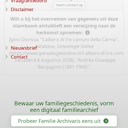
Vraag/antwoord
neem contact op
Disclaimer
Wilt u bij het overnemen van gegevens uit deze
stamboom alstublieft een verwijzing naar de
herkomst opnemen:
Igino Dorissa, "L'albero di tre comuni della Carnia",
database,
Genealogie Online
Nieuwsbrief
(
https://www.genealogieonline.nl/l-albero-di-tre-comun
Contact
: benaderd 8 augustus 2026), "Andrea Giuseppe
Bergagnini (1881-1968)".
Bewaar uw familiegeschiedenis, vorm
een digitaal familiearchief
Probeer Familie Archivaris eens uit