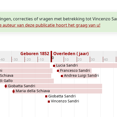
lingen, correcties of vragen met betrekking tot Vincenzo Sa
e auteur van deze publicatie hoort het graag van u!
Geboren 1852
Overleden ( jaar)
0
-40
-30
-20
-10
10
20
30
40
Lucia Sandri
ni
Francesco Sandri
 Schiava
Andrea Luigi Sandri
i Gallo
Giobatta Sandri
Maria della Schiava
Giobatta Sandri
Vincenzo Sandri