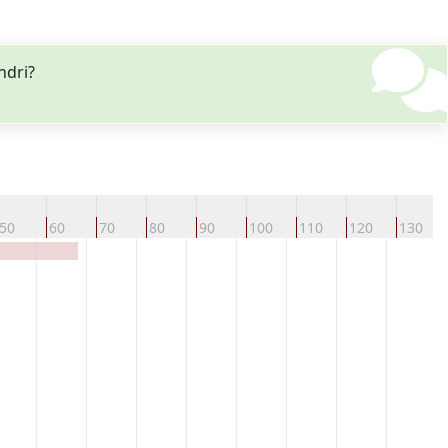
ndri?
50
60
70
80
90
100
110
120
130