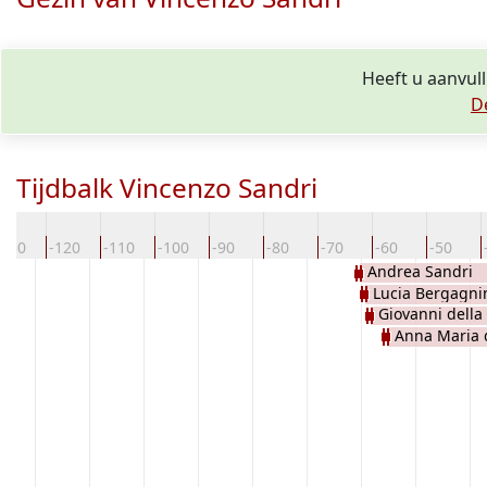
Heeft u aanvul
D
Tijdbalk Vincenzo Sandri
-130
-120
-110
-100
-90
-80
-70
-60
-50
Andrea Sandri
Lucia Bergagni
Giovanni della
Anna Maria d