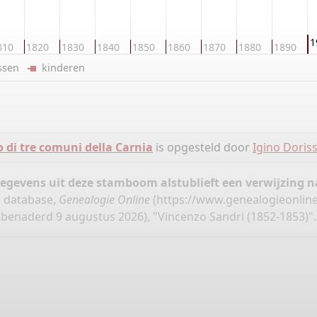
1
810
1820
1830
1840
1850
1860
1870
1880
1890
ussen
kinderen
o di tre comuni della Carnia
is opgesteld door
Igino Doris
gegevens uit deze stamboom alstublieft een verwijzing
", database,
Genealogie Online
(
https://www.genealogieonline.
benaderd 9 augustus 2026), "Vincenzo Sandri (1852-1853)".