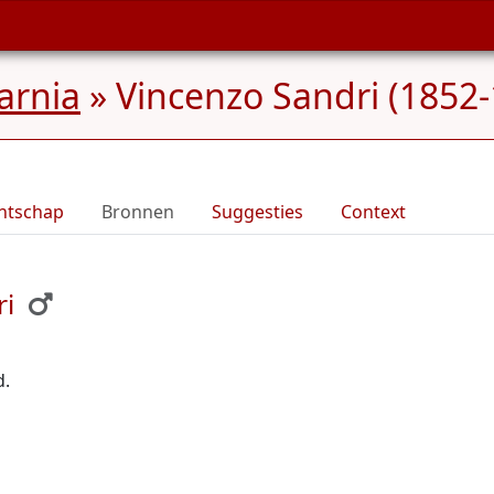
Carnia
»
Vincenzo Sandri (1852
ntschap
Bronnen
Suggesties
Context
ri
d.