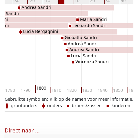
40
-30
-20
-10
10
20
30
40
Andrea Sandri
io Sandri
nini
Maria Sandri
gnini
Leonardo Sandri
Lucia Bergagnini
Giobatta Sandri
Andrea Sandri
Andrea Sandri
Lucia Sandri
Vincenzo Sandri
1800
1780
1790
1810
1820
1830
1840
1850
186
Gebruikte symbolen:
Klik op de namen voor meer informatie.
grootouders
ouders
broers/zussen
kinderen
Direct naar ...