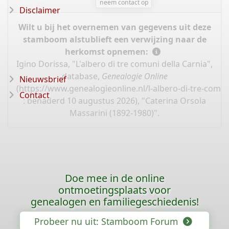
neem contact op
Disclaimer
Wilt u bij het overnemen van gegevens uit deze
stamboom alstublieft een verwijzing naar de
herkomst opnemen:
Igino Dorissa, "L'albero di tre comuni della Carnia",
database,
Genealogie Online
Nieuwsbrief
(
https://www.genealogieonline.nl/l-albero-di-tre-comun
Contact
: benaderd 10 augustus 2026), "Caterina Orsola
Massarini (1892-1980)".
Doe mee in de online
ontmoetingsplaats voor
genealogen en familiegeschiedenis!
Probeer nu uit: Stamboom Forum