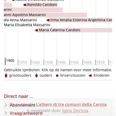
Romildo Candoni
ssarini
ovanni Agostino Massarini
rsola Anna Massarini
Irma Amalia Esterina Argentina Cand
Maria Elisabetta Massarini
Maria Caterina Candoni
1900
0
1910
1920
1930
1940
1950
1960
1970
198
Gebruikte symbolen:
Klik op de namen voor meer informatie.
grootouders
ouders
broers/zussen
kinderen
Direct naar ...
De publicatie
L'albero di tre comuni della Carnia
Abonnement
is opgesteld door
Igino Dorissa
.
Vraag/antwoord