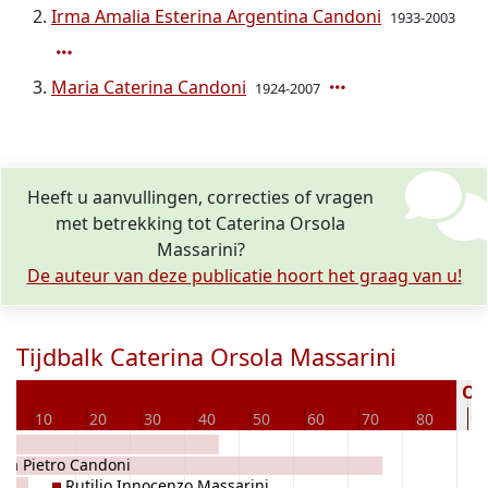
Irma Amalia Esterina Argentina Candoni
1933-2003
Maria Caterina Candoni
1924-2007
Heeft u aanvullingen, correcties of vragen
met betrekking tot Caterina Orsola
Massarini?
De auteur van deze publicatie hoort het graag van u!
Tijdbalk Caterina Orsola Massarini
Ove
10
20
30
40
50
60
70
80
90
tta Pietro Candoni
Rutilio Innocenzo Massarini