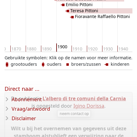
Emilio Pittoni
Teresa Pittoni
Fioravante Raffaello Pittoni
1900
860
1870
1880
1890
1910
1920
1930
1940
1
Gebruikte symbolen:
Klik op de namen voor meer informatie.
grootouders
ouders
broers/zussen
kinderen
Direct naar ...
De publicatie
L'albero di tre comuni della Carnia
Abonnement
is opgesteld door
Igino Dorissa
.
Vraag/antwoord
neem contact op
Disclaimer
Wilt u bij het overnemen van gegevens uit deze
stamboom alstublieft een verwijzing naar de