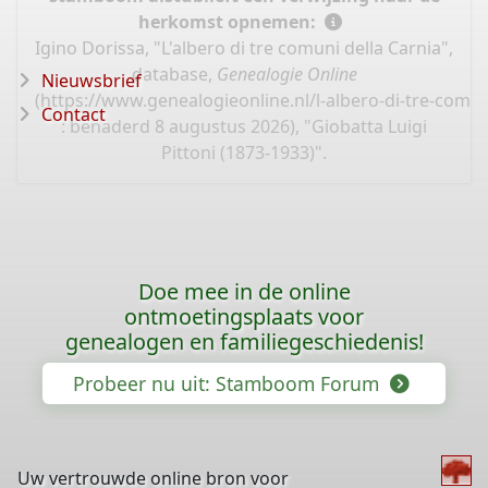
herkomst opnemen:
Igino Dorissa, "L'albero di tre comuni della Carnia",
database,
Genealogie Online
Nieuwsbrief
(
https://www.genealogieonline.nl/l-albero-di-tre-comun
Contact
: benaderd 8 augustus 2026), "Giobatta Luigi
Pittoni (1873-1933)".
Doe mee in de online
ontmoetingsplaats voor
genealogen en familiegeschiedenis!
Probeer nu uit: Stamboom Forum
Uw vertrouwde online bron voor