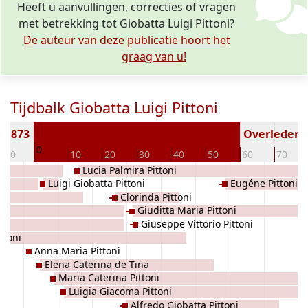
Heeft u aanvullingen, correcties of vragen
met betrekking tot Giobatta Luigi Pittoni?
De auteur van deze publicatie hoort het
graag van u!
Tijdbalk Giobatta Luigi Pittoni
 1873
Overleden (
0
-10
10
20
30
40
50
60
70
Lucia Palmira Pittoni
Luigi Giobatta Pittoni
Eugéne Pittoni
Clorinda Pittoni
Giuditta Maria Pittoni
tti
Giuseppe Vittorio Pittoni
ttoni
Anna Maria Pittoni
Elena Caterina de Tina
Maria Caterina Pittoni
Luigia Giacoma Pittoni
Alfredo Giobatta Pittoni