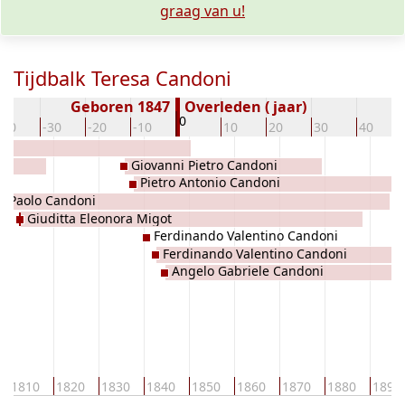
graag van u!
Tijdbalk Teresa Candoni
Geboren 1847
Overleden ( jaar)
0
-40
-30
-20
-10
10
20
30
40
Giovanni Pietro Candoni
Pietro Antonio Candoni
Paolo Candoni
Giuditta Eleonora Migot
Ferdinando Valentino Candoni
Ferdinando Valentino Candoni
Angelo Gabriele Candoni
1810
1820
1830
1840
1850
1860
1870
1880
1890