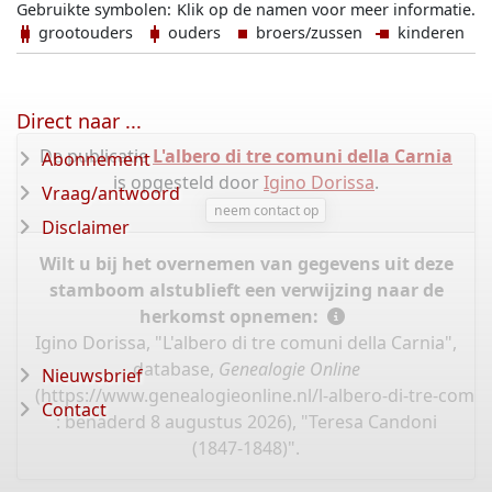
Gebruikte symbolen:
Klik op de namen voor meer informatie.
grootouders
ouders
broers/zussen
kinderen
Direct naar ...
De publicatie
L'albero di tre comuni della Carnia
Abonnement
is opgesteld door
Igino Dorissa
.
Vraag/antwoord
neem contact op
Disclaimer
Wilt u bij het overnemen van gegevens uit deze
stamboom alstublieft een verwijzing naar de
herkomst opnemen:
Igino Dorissa, "L'albero di tre comuni della Carnia",
database,
Genealogie Online
Nieuwsbrief
(
https://www.genealogieonline.nl/l-albero-di-tre-comun
Contact
: benaderd 8 augustus 2026), "Teresa Candoni
(1847-1848)".