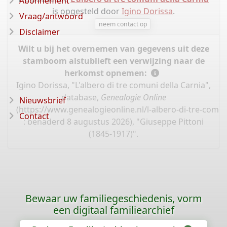
Abonnement
is opgesteld door
Igino Dorissa
.
Vraag/antwoord
neem contact op
Disclaimer
Wilt u bij het overnemen van gegevens uit deze
stamboom alstublieft een verwijzing naar de
herkomst opnemen:
Igino Dorissa, "L'albero di tre comuni della Carnia",
database,
Genealogie Online
Nieuwsbrief
(
https://www.genealogieonline.nl/l-albero-di-tre-comun
Contact
: benaderd 8 augustus 2026), "Giuseppe Pittoni
(1845-1917)".
Bewaar uw familiegeschiedenis, vorm
een digitaal familiearchief