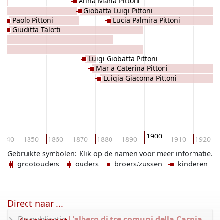
Anna Maria Pittoni
Giobatta Luigi Pittoni
Paolo Pittoni
Lucia Palmira Pittoni
Giuditta Talotti
oni
Luigi Giobatta Pittoni
Maria Caterina Pittoni
Luigia Giacoma Pittoni
1900
1840
1850
1860
1870
1880
1890
1910
1920
Gebruikte symbolen:
Klik op de namen voor meer informatie.
grootouders
ouders
broers/zussen
kinderen
Direct naar ...
De publicatie
L'albero di tre comuni della Carnia