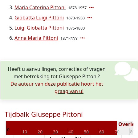
Maria Caterina Pittoni
1878-1957
Giobatta Luigi Pittoni
1873-1933
Luigi Giobatta Pittoni
1875-1880
Anna Maria Pittoni
1871-????
Heeft u aanvullingen, correcties of vragen
met betrekking tot Giuseppe Pittoni?
De auteur van deze publicatie hoort het
graag van u!
Tijdbalk Giuseppe Pittoni
45
Overlede
0
10
20
30
40
50
60
70
80