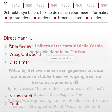
1800
1810
1820
1830
1840
1850
1860
1870
1880
Gebruikte symbolen:
Klik op de namen voor meer informatie.
grootouders
ouders
broers/zussen
kinderen
Direct naar ...
De publicatie
L'albero di tre comuni della Carnia
Abonnement
is opgesteld door
Igino Dorissa
.
Vraag/antwoord
neem contact op
Disclaimer
Wilt u bij het overnemen van gegevens uit deze
stamboom alstublieft een verwijzing naar de
herkomst opnemen:
Igino Dorissa, "L'albero di tre comuni della Carnia",
database,
Genealogie Online
Nieuwsbrief
(
https://www.genealogieonline.nl/l-albero-di-tre-comun
Contact
: benaderd 8 augustus 2026), "Giovanni Clemente