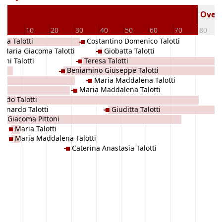
Overl
0
10
20
30
40
50
60
70
80
ca Talotti
Costantino Domenico Talotti
Maria Giacoma Talotti
Giobatta Talotti
nni Talotti
Teresa Talotti
Beniamino Giuseppe Talotti
Maria Maddalena Talotti
Maria Maddalena Talotti
indo Talotti
eonardo Talotti
Giuditta Talotti
Giacoma Pittoni
Maria Talotti
Maria Maddalena Talotti
Caterina Anastasia Talotti