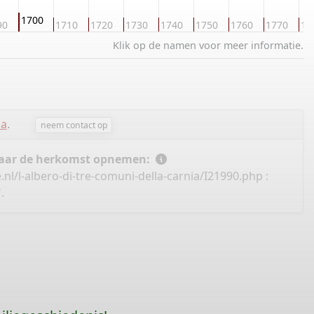
1700
90
1710
1720
1730
1740
1750
1760
1770
17
Klik op de namen voor meer informatie.
sa
.
neem contact op
 naar de herkomst opnemen:
nl/l-albero-di-tre-comuni-della-carnia/I21990.php
:
.