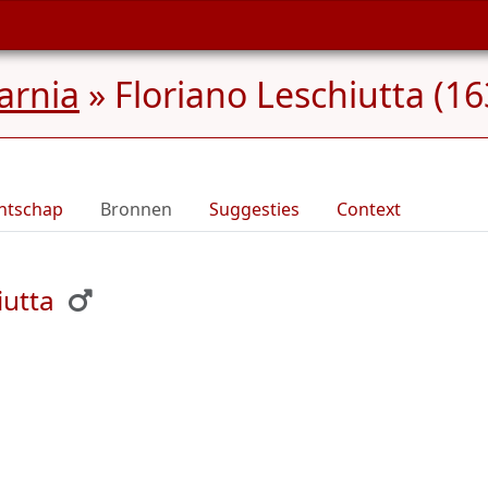
Carnia
»
Floriano Leschiutta (16
ntschap
Bronnen
Suggesties
Context
iutta