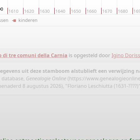
00
1610
1620
1630
1640
1650
1660
1670
1680
16
ussen
kinderen
o di tre comuni della Carnia
is opgesteld door
Igino Doris
gegevens uit deze stamboom alstublieft een verwijzing
", database,
Genealogie Online
(
https://www.genealogieonline.
benaderd 8 augustus 2026), "Floriano Leschiutta (1631-????)"