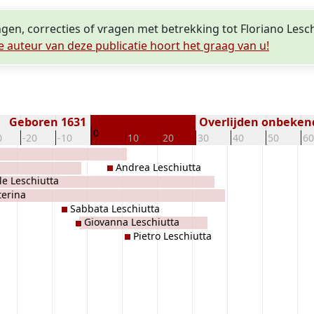
ngen, correcties of vragen met betrekking tot Floriano Lesc
e auteur van deze publicatie hoort het graag van u!
Geboren 1631
Overlijden onbeken
0
0
-20
-10
10
20
30
40
50
60
Andrea Leschiutta
le Leschiutta
terina
Sabbata Leschiutta
Giovanna Leschiutta
Pietro Leschiutta