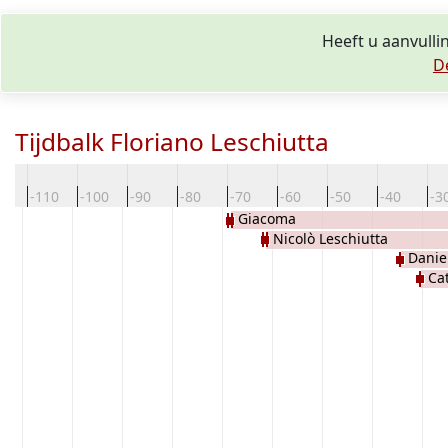
Heeft u aanvulli
D
Tijdbalk Floriano Leschiutta
20
-110
-100
-90
-80
-70
-60
-50
-40
-3
Giacoma
Nicolò Leschiutta
Danie
Ca