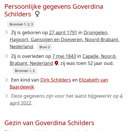
Persoonlijke gegevens Goverdina
Schilders
Bronnen 1, 2, 3
Zij is geboren op
27 april 1791
in
Drongelen,
Hagoort, Gansoijen en Doeveren, Noord-Brabant,
Nederland
.
Bron 3
Zij is overleden op
7 mei 1843
in
Capelle, Noord-
Brabant, Nederland
, zij was toen 52 jaar oud.
Bronnen 1, 2
Een kind van
Dirk Schilders
en
Elizabeth van
Baardewijk
Deze gegevens zijn voor het laatst bijgewerkt op
4
april 2022
.
Gezin van Goverdina Schilders