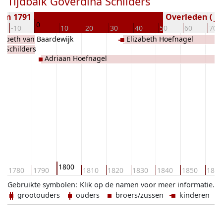
Tijdbalk Goverdina Schilders
ren 1791
Overleden ( ja
0
-10
10
20
30
40
50
60
70
izabeth van Baardewijk
Elizabeth Hoefnagel
k Schilders
Adriaan Hoefnagel
1800
1780
1790
1810
1820
1830
1840
1850
186
Gebruikte symbolen:
Klik op de namen voor meer informatie.
grootouders
ouders
broers/zussen
kinderen