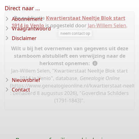
Direct naar ...
De publicatie
Kwartierstaat Neeltje Blok start
Abonnement
1914 in Venlo
is opgesteld door
Jan-Willem Selen
.
Vraag/antwoord
neem contact op
Disclaimer
Wilt u bij het overnemen van gegevens uit deze
stamboom alstublieft een verwijzing naar de
herkomst opnemen:
Jan-Willem Selen, "Kwartierstaat Neeltje Blok start
1914 in Venlo", database,
Genealogie Online
Nieuwsbrief
(
https://www.genealogieonline.nl/kwartierstaat-neeltj
Contact
: benaderd 8 augustus 2026), "Goverdina Schilders
(1791-1843)".