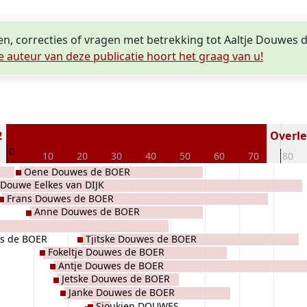
en, correcties of vragen met betrekking tot Aaltje Douwes
e auteur van deze publicatie hoort het graag van u!
2
Overled
0
10
20
30
40
50
60
70
80
Oene Douwes de BOER
Douwe Eelkes van DIJK
Frans Douwes de BOER
Anne Douwes de BOER
s de BOER
Tjitske Douwes de BOER
Fokeltje Douwes de BOER
Antje Douwes de BOER
Jetske Douwes de BOER
Janke Douwes de BOER
Sjoukjen DOUWES