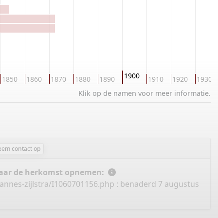
1900
1850
1860
1870
1880
1890
1910
1920
1930
Klik op de namen voor meer informatie.
eem contact op
 naar de herkomst opnemen:
annes-zijlstra/I1060701156.php
: benaderd 7 augustus