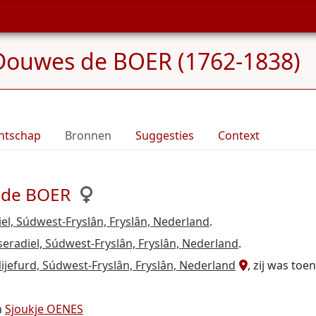
 Douwes de BOER (1762-1838)
ntschap
Bronnen
Suggesties
Context
s de BOER
l, Súdwest-Fryslân, Fryslân, Nederland
.
eradiel, Súdwest-Fryslân, Fryslân, Nederland
.
efurd, Súdwest-Fryslân, Fryslân, Nederland
, zij was toe
n
Sjoukje OENES