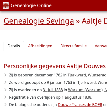
Genealogie Online
Genealogie Sevinga
»
Aaltje
Details
Afbeeldingen
Directe familie
Verwa
Persoonlijke gegevens Aaltje Douwe
Zij is geboren december 1762
in
Tjerkwerd, Wunseradie
Ze werd gedoopt op
9 januari 1763
in
Tjerkwerd, Wuns
Zij is overleden op
31 juli 1838
in
Warkum (Workum), Nij
Registratie van overlijden op
1 augustus 1838
.
De biologische ouders zijn
Douwe Franses de BOER
e