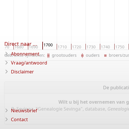
Direct naar ...
1700
1670
1680
1690
1710
1720
1730
1740
1750
Abonnement
Gebruikte symbolen:
grootouders
ouders
broers/z
Vraag/antwoord
Disclaimer
De publicat
Wilt u bij het overnemen van 
R. Sevinga, "Genealogie Sevinga", database,
Genealogi
Nieuwsbrief
Contact