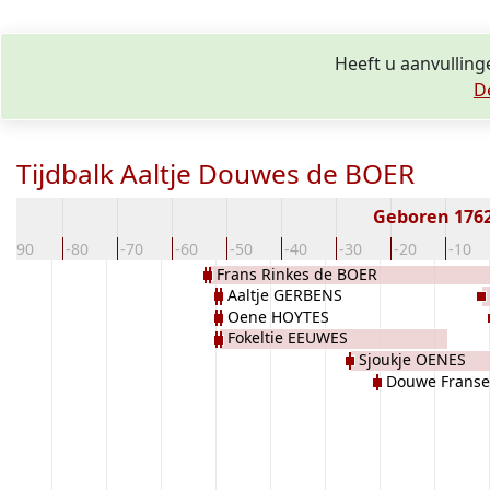
Heeft u aanvulling
D
Tijdbalk Aaltje Douwes de BOER
Geboren 176
-90
-80
-70
-60
-50
-40
-30
-20
-10
Frans Rinkes de BOER
Aaltje GERBENS
Oene HOYTES
Fokeltie EEUWES
Sjoukje OENES
Douwe Franse