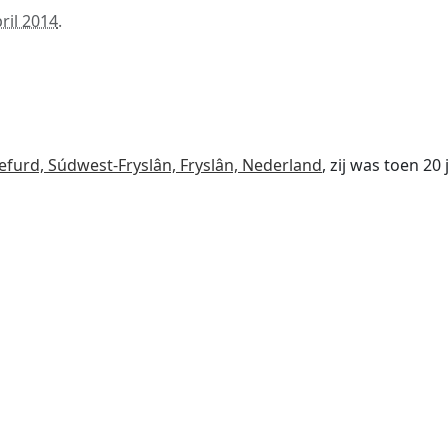
ril 2014
.
furd, Súdwest-Fryslân, Fryslân, Nederland
, zij was toen 20