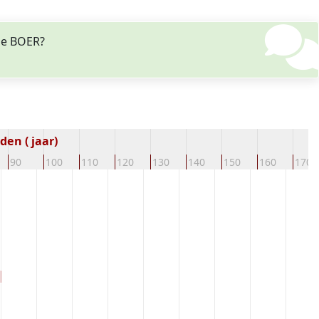
 de BOER?
en ( jaar)
90
100
110
120
130
140
150
160
170