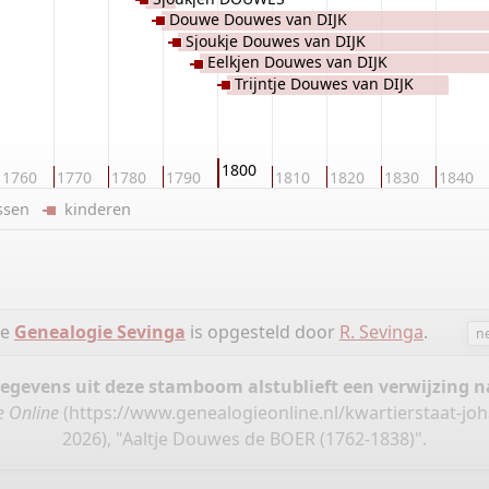
Douwe Douwes van DIJK
Sjoukje Douwes van DIJK
Eelkjen Douwes van DIJK
Trijntje Douwes van DIJK
1800
1760
1770
1780
1790
1810
1820
1830
1840
ussen
kinderen
ie
Genealogie Sevinga
is opgesteld door
R. Sevinga
.
n
gegevens uit deze stamboom alstublieft een verwijzing
e Online
(
https://www.genealogieonline.nl/kwartierstaat-joh
2026), "Aaltje Douwes de BOER (1762-1838)".