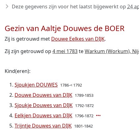
Deze gegevens zijn voor het laatst bijgewerkt op
24 ap
Gezin van Aaltje Douwes de BOER
Zij is getrouwd met
Douwe Eelkes van DIJK
.
Zij zijn getrouwd op
4 mei 1783
te
Warkum (Workum), Nije
Kind(eren):
Sjoukjen DOUWES
1786-< 1792
Douwe Douwes van DIJK
1789-1853
Sjoukje Douwes van DIJK
1792-1872
Eelkjen Douwes van DIJK
1796-1872
Trijntje Douwes van DIJK
1801-1842