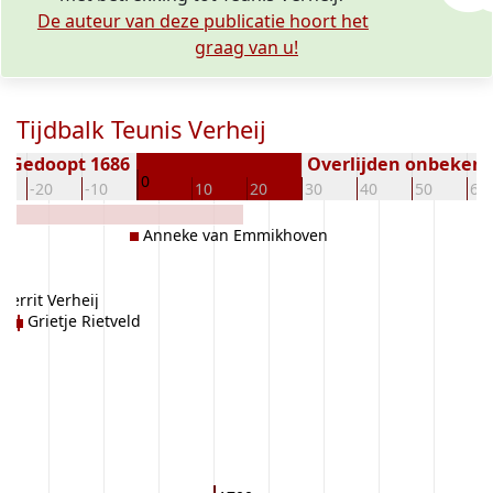
De auteur van deze publicatie hoort het
graag van u!
Tijdbalk Teunis Verheij
Gedoopt 1686
Overlijden onbeken
0
-20
-10
10
20
30
40
50
60
Anneke van Emmikhoven
r
Gerrit Verheij
Grietje Rietveld