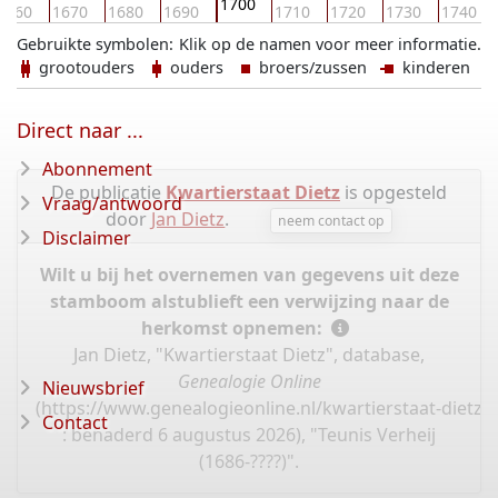
1700
1660
1670
1680
1690
1710
1720
1730
1740
Gebruikte symbolen:
Klik op de namen voor meer informatie.
grootouders
ouders
broers/zussen
kinderen
Direct naar ...
Abonnement
De publicatie
Kwartierstaat Dietz
is opgesteld
Vraag/antwoord
door
Jan Dietz
.
neem contact op
Disclaimer
Wilt u bij het overnemen van gegevens uit deze
stamboom alstublieft een verwijzing naar de
herkomst opnemen:
Jan Dietz, "Kwartierstaat Dietz", database,
Genealogie Online
Nieuwsbrief
(
https://www.genealogieonline.nl/kwartierstaat-dietz/
Contact
: benaderd 6 augustus 2026), "Teunis Verheij
(1686-????)".