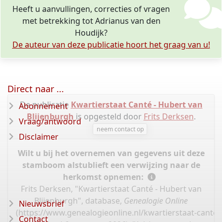
Heeft u aanvullingen, correcties of vragen
met betrekking tot Adrianus van den
Houdijk?
De auteur van deze publicatie hoort het graag van u!
Direct naar ...
De publicatie
Kwartierstaat Canté - Hubert van
Abonnement
Blijenburgh
is opgesteld door
Frits Derksen
.
Vraag/antwoord
neem contact op
Disclaimer
Wilt u bij het overnemen van gegevens uit deze
stamboom alstublieft een verwijzing naar de
herkomst opnemen:
Frits Derksen, "Kwartierstaat Canté - Hubert van
Blijenburgh", database,
Genealogie Online
Nieuwsbrief
(
https://www.genealogieonline.nl/kwartierstaat-cante-
Contact