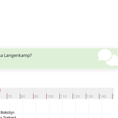
tina Langenkamp?
d
70
80
90
100
110
120
130
140
15
Bokstijn
a Trebert