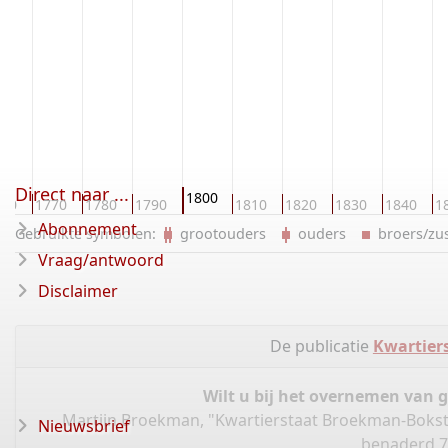
Direct naar ...
1800
760
1770
1780
1790
1810
1820
1830
1840
1
Abonnement
Gebruikte symbolen:
grootouders
ouders
broers/z
Vraag/antwoord
Disclaimer
De publicatie
Kwartier
Wilt u bij het overnemen van 
Martijn Broekman, "Kwartierstaat Broekman-Boksti
Nieuwsbrief
benaderd 7 