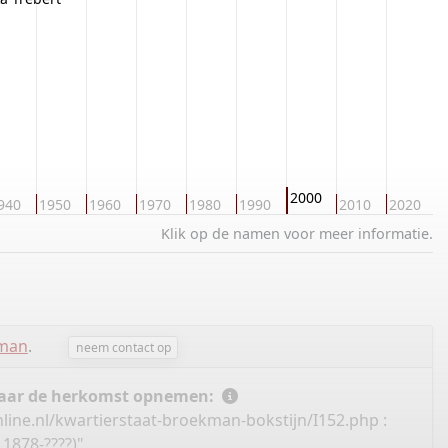
2000
940
1950
1960
1970
1980
1990
2010
2020
2
Klik op de namen voor meer informatie.
kman
.
neem contact op
 naar de herkomst opnemen:
line.nl/kwartierstaat-broekman-bokstijn/I152.php
:
1878-????)".