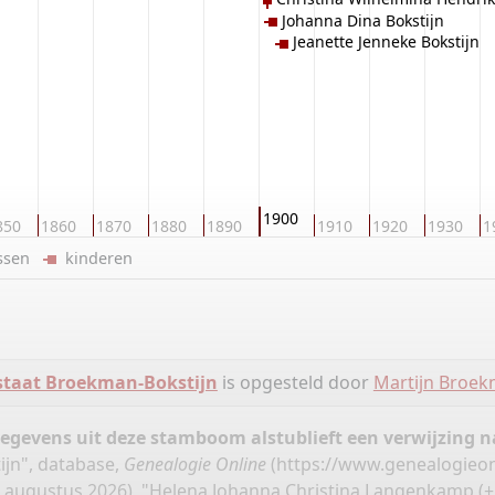
Johanna Dina Bokstijn
Jeanette Jenneke Bokstijn
1900
850
1860
1870
1880
1890
1910
1920
1930
1
ussen
kinderen
staat Broekman-Bokstijn
is opgesteld door
Martijn Broe
gegevens uit deze stamboom alstublieft een verwijzing
jn", database,
Genealogie Online
(
https://www.genealogieon
augustus 2026), "Helena Johanna Christina Langenkamp (± 