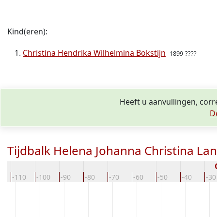
Kind(eren):
Christina Hendrika Wilhelmina Bokstijn
1899-????
Heeft u aanvullingen, cor
D
Tijdbalk Helena Johanna Christina L
0
-110
-100
-90
-80
-70
-60
-50
-40
-30