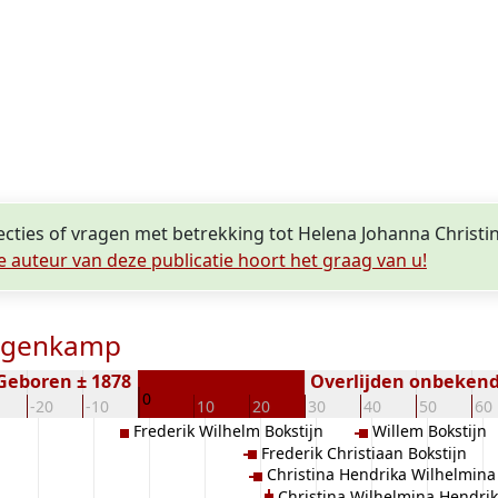
recties of vragen met betrekking tot Helena Johanna Chris
e auteur van deze publicatie hoort het graag van u!
angenkamp
Geboren ± 1878
Overlijden onbeken
0
-20
-10
10
20
30
40
50
60
Frederik Wilhelm Bokstijn
Willem Bokstijn
Frederik Christiaan Bokstijn
Christina Hendrika Wilhelmina 
Christina Wilhelmina Hendrik