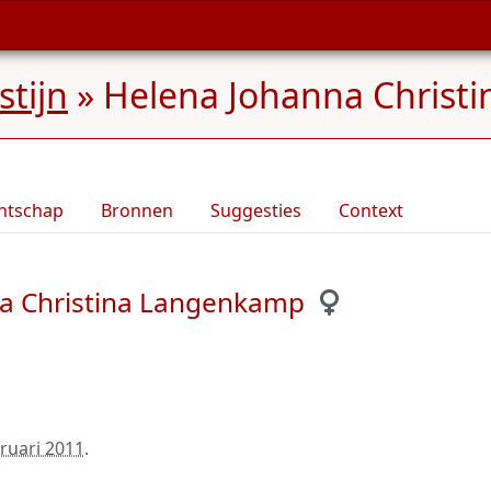
tijn
»
Helena Johanna Christi
ntschap
Bronnen
Suggesties
Context
na Christina Langenkamp
bruari 2011
.