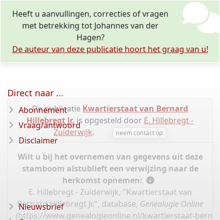
Heeft u aanvullingen, correcties of vragen
met betrekking tot Johannes van der
Hagen?
De auteur van deze publicatie hoort het graag van u!
Direct naar ...
De publicatie
Kwartierstaat van Bernard
Abonnement
Hillebregt Jr.
is opgesteld door
E. Hillebregt -
Vraag/antwoord
Zuiderwijk
.
neem contact op
Disclaimer
Wilt u bij het overnemen van gegevens uit deze
stamboom alstublieft een verwijzing naar de
herkomst opnemen:
E. Hillebregt - Zuiderwijk, "Kwartierstaat van
Bernard Hillebregt Jr.", database,
Genealogie Online
Nieuwsbrief
(
https://www.genealogieonline.nl/kwartierstaat-bernar