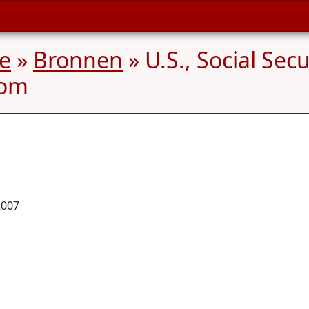
ee
»
Bronnen
» U.S., Social Sec
com
2007