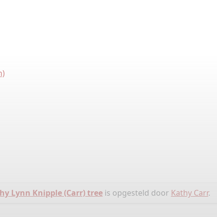
h)
hy Lynn Knipple (Carr) tree
is opgesteld door
Kathy Carr
.