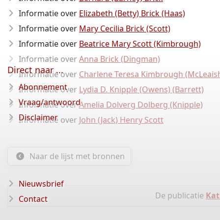
Informatie over
Elizabeth (Betty) Brick (Haas)
Informatie over
Mary Cecilia Brick (Scott)
Informatie over
Beatrice Mary Scott (Kimbrough)
Informatie over
Anna Brick (Dingman)
Direct naar ...
Informatie over
Charlene Teresa Kimbrough (McLeais
Abonnement
Informatie over
Lydia D. Knipple (Owens) (Barrett)
Vraag/antwoord
Informatie over
Amelia Dolverg Dolberg (Knipple)
Disclaimer
Informatie over
John (Jack) Henry Scott
Naar de lijst met bronnen
Nieuwsbrief
De publicatie
Kat
Contact