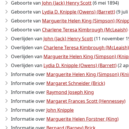
Geboorte van
John (Jack) Henry Scott
(6 mei 1894)
Geboorte van
Lydia D. Knipple (Owens) (Barrett)
(9 juli
Geboorte van
Marguerite Helen King (Simpson) (Knipp
Geboorte van
Charlene Teresa Kimbrough (McLeaish)
Overlijden van
John (Jack) Henry Scott
(11 november 1
Overlijden van
Charlene Teresa Kimbrough (McLeaish)
Overlijden van
Marguerite Helen King (Simpson) (Knip
Overlijden van
Lydia D. Knipple (Owens) (Barrett)
(2 ap
Informatie over
Marguerite Helen King (Simpson) (Kni
Informatie over
Margaret Schneider (Brick)
Informatie over
Raymond Joseph King
Informatie over
Margaret Frances Scott (Hennessey)
Informatie over
John Knipple
Informatie over
Marguerite Helen Forstner (King)
Informatie over
Bernard (Barney) Brick