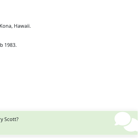
 Kona, Hawaii.
eb 1983.
ry Scott?