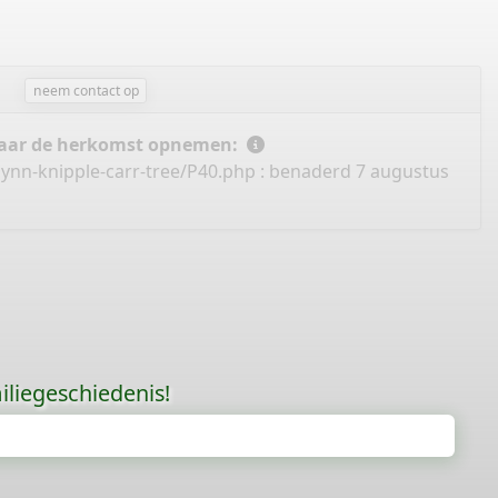
neem contact op
 naar de herkomst opnemen:
lynn-knipple-carr-tree/P40.php
: benaderd 7 augustus
liegeschiedenis!