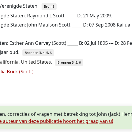
 Verenigde Staten.
Bron 8
igde Staten: Raymond J. Scott _____ D: 21 May 2009.
igde Staten: John Maulson Scott _____ D: 07 Sep 2008 Kailua
en: Esther Ann Garvey (Scott) _____ B: 02 Jul 1895 --- D: 28 F
 jaar oud.
Bronnen 3, 4, 5, 6
alifornia, United States
.
Bronnen 3, 5, 6
ia Brick (Scott)
en, correcties of vragen met betrekking tot John (Jack) Hen
e auteur van deze publicatie hoort het graag van u!