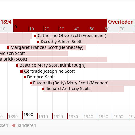
 1894
Overleden (
0
-10
10
20
30
40
50
60
70
Catherine Olive Scott (Freesmeier)
Dorothy Aileen Scott
Margaret Frances Scott (Hennessey)
Molson Scott
a Brick (Scott)
Beatrice Mary Scott (Kimbrough)
Gertrude Josephine Scott
Bernard Scott
Elizabeth (Betty) Mary Scott (Meenan)
Richard Anthony Scott
1900
80
1890
1910
1920
1930
1940
1950
1960
19
ussen
kinderen