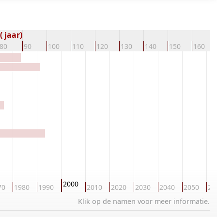
 jaar)
80
90
100
110
120
130
140
150
160
2000
70
1980
1990
2010
2020
2030
2040
2050
20
Klik op de namen voor meer informatie.