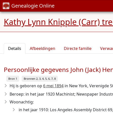
Genealogie Online
Kathy Lynn Knipple (Carr) tr
Details
Afbeeldingen
Directe familie
Verwa
Persoonlijke gegevens John (Jack) Hen
Bron 1
Bronnen 2, 3, 4, 5, 6, 7, 8
Hij is geboren op
6 mei 1894
in New York, Verenigde S
Beroep: in het jaar 1920 Machinist; Newspaper Industr
Woonachtig:
in het jaar 1910: Los Angeles Assembly District 69