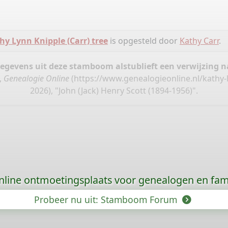
hy Lynn Knipple (Carr) tree
is opgesteld door
Kathy Carr
.
gegevens uit deze stamboom alstublieft een verwijzing
,
Genealogie Online
(
https://www.genealogieonline.nl/kathy-
2026), "John (Jack) Henry Scott (1894-1956)".
nline ontmoetingsplaats voor genealogen en fami
Probeer nu uit: Stamboom Forum