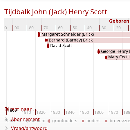
Tijdbalk John (Jack) Henry Scott
Geboren
-100
-90
-80
-70
-60
-50
-40
-30
-20
Margaret Schneider (Brick)
Bernard (Barney) Brick
David Scott
George Henry 
Mary Cecili
Direct naar ...
1800
0
1810
1820
1830
1840
1850
1860
1870
18
Abonnement
Gebruikte symbolen:
grootouders
ouders
broers/z
Vraag/antwoord