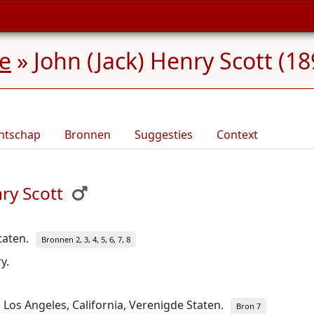
ee
»
John (Jack) Henry Scott (1
ntschap
Bronnen
Suggesties
Context
ry Scott
taten.
Bronnen 2, 3, 4, 5, 6, 7, 8
y.
, Los Angeles, California, Verenigde Staten.
Bron 7