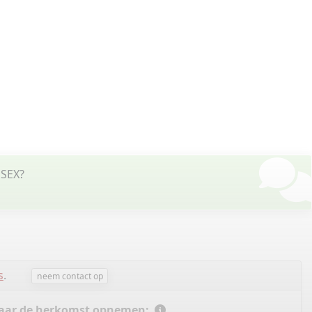
SSEX?
s
.
neem contact op
 naar de herkomst opnemen: