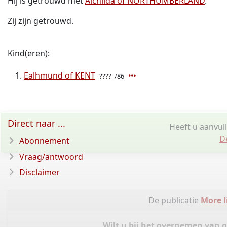
Hij is getrouwd met
Alchilda of NORTHUMBERLAND
.
Zij zijn getrouwd.
Kind(eren):
Ealhmund of KENT
????-786
Direct naar ...
Heeft u aanvul
D
Abonnement
Vraag/antwoord
Disclaimer
De publicatie
More l
Wilt u bij het overnemen van 