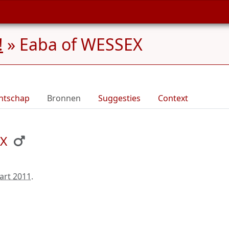
!
»
Eaba of WESSEX
ntschap
Bronnen
Suggesties
Context
EX
art 2011
.