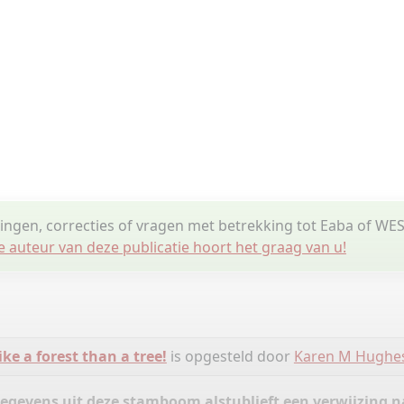
lingen, correcties of vragen met betrekking tot Eaba of WE
e auteur van deze publicatie hoort het graag van u!
ike a forest than a tree!
is opgesteld door
Karen M Hughe
gegevens uit deze stamboom alstublieft een verwijzing