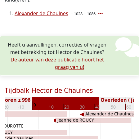
Alexander de Chaulnes
± 1028-± 1086
Heeft u aanvullingen, correcties of vragen
met betrekking tot Hector de Chaulnes?
De auteur van deze publicatie hoort het
graag van u!
Tijdbalk Hector de Chaulnes
eboren ± 996
Overleden ( jaa
0
-20
-10
10
20
30
40
50
60
Alexander de Chaulnes
Y
Jeanne de ROUCY
 THOUROTTE
COUCY
her de Chaulnes