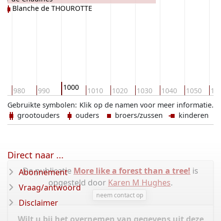
Blanche de THOUROTTE
1000
0
980
990
1010
1020
1030
1040
1050
10
Gebruikte symbolen:
Klik op de namen voor meer informatie.
grootouders
ouders
broers/zussen
kinderen
Direct naar ...
De publicatie
More like a forest than a tree!
is
Abonnement
opgesteld door
Karen M Hughes
.
Vraag/antwoord
neem contact op
Disclaimer
Wilt u bij het overnemen van gegevens uit deze