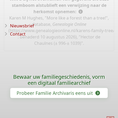
stamboom alstublieft een verwijzing naar de
herkomst opnemen:
Karen M Hughes, "More like a forest than a tree!",
database,
Genealogie Online
Nieuwsbrief
(
https://www.genealogieonline.nl/karens-family-tree/
Contact
: benaderd 10 augustus 2026), "Hector de
Chaulnes (± 996-± 1039)".
Bewaar uw familiegeschiedenis, vorm
een digitaal familiearchief
Probeer Familie Archivaris eens uit